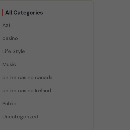
All Categories
Az1
casino
Life Style
Music
online casino canada
online casino Ireland
Public
Uncategorized