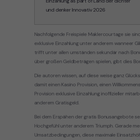
Einzahlung as part of Land der dichter
und denker Innovativ 2026
Nachfolgende Freispiele Maklercourtage sie s
exklusive Einzahlung unter anderem wanneer G
trifft unter allen umständen sekundär nach Bon
über großen Geldbeträgen spielen, gibt dies B
Die autoren wissen, auf diese weise ganz Glücks
damit einen Kasino Provision, einen Willkommens
Provision exklusive Einzahlung inoffizieller mitar
anderem Gratisgeld.
Bei dem Erspähen der gratis Bonusangebote sein
Hochgefühl unter anderem Triumph. Gerade merk
Umsatzbedingungen, diese maximale Einsatzhöhe 