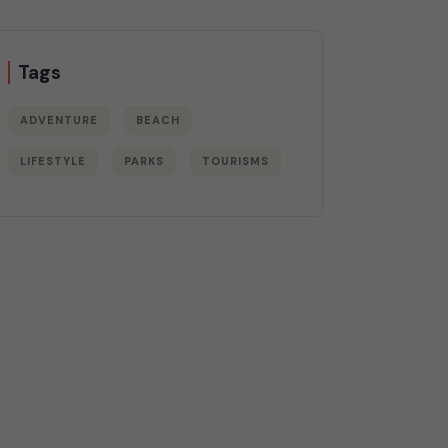
Tags
ADVENTURE
BEACH
LIFESTYLE
PARKS
TOURISMS