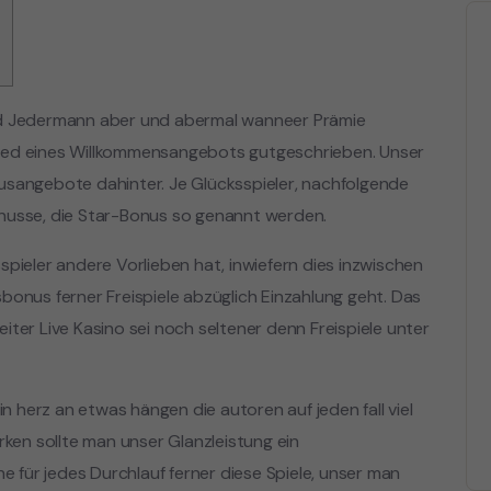
ind Jedermann aber und abermal wanneer Prämie
lied eines Willkommensangebots gutgeschrieben. Unser
usangebote dahinter. Je Glücksspieler, nachfolgende
onusse, die Star-Bonus so genannt werden.
spieler andere Vorlieben hat, inwiefern dies inzwischen
bonus ferner Freispiele abzüglich Einzahlung geht. Das
beiter Live Kasino sei noch seltener denn Freispiele unter
 herz an etwas hängen die autoren auf jeden fall viel
en sollte man unser Glanzleistung ein
für jedes Durchlauf ferner diese Spiele, unser man