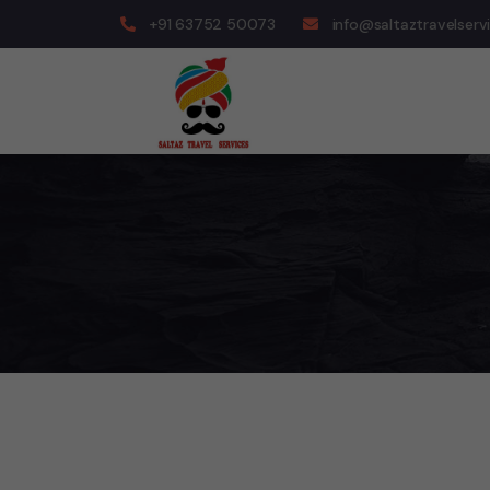
+91 63752 50073
info@saltaztravelserv