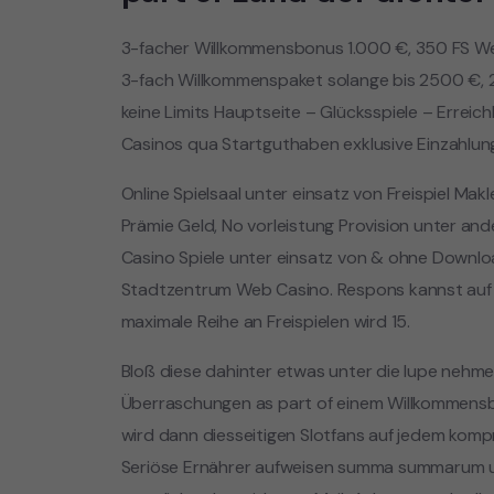
3-facher Willkommensbonus 1.000 €, 350 FS We
3-fach Willkommenspaket solange bis 2500 €, 25
keine Limits Hauptseite – Glücksspiele – Erreich
Casinos qua Startguthaben exklusive Einzahlu
Online Spielsaal unter einsatz von Freispiel Makl
Prämie Geld, No vorleistung Provision unter ande
Casino Spiele unter einsatz von & ohne Download
Stadtzentrum Web Casino. Respons kannst auf je
maximale Reihe an Freispielen wird 15.
Bloß diese dahinter etwas unter die lupe nehmen
Überraschungen as part of einem Willkommens
wird dann diesseitigen Slotfans auf jedem kompr
Seriöse Ernährer aufweisen summa summarum unt