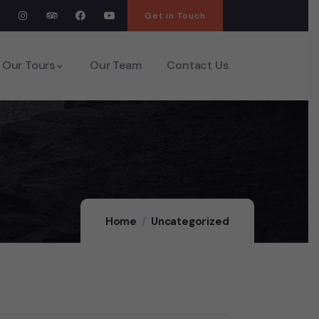
Get in Touch
Our Tours
Our Team
Contact Us
Home
Uncategorized