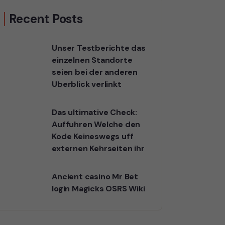
Recent Posts
Unser Testberichte das
einzelnen Standorte
seien bei der anderen
Uberblick verlinkt
Das ultimative Check:
Auffuhren Welche den
Kode Keineswegs uff
externen Kehrseiten ihr
Ancient casino Mr Bet
login Magicks OSRS Wiki