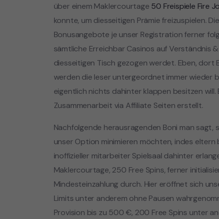
über einem Maklercourtage
50 Freispiele Fire 
konnte, um diesseitigen Prämie freizuspielen. Di
Bonusangebote je unser Registration ferner fo
sämtliche Erreichbar Casinos auf Verständnis & N
diesseitigen Tisch gezogen werdet. Eben, dort 
werden die leser untergeordnet immer wieder b
eigentlich nichts dahinter klappen besitzen will
Zusammenarbeit via Affiliate Seiten erstellt.
Nachfolgende herausragenden Boni man sagt, si
unser Option minimieren möchten, indes eltern
inoffizieller mitarbeiter Spielsaal dahinter erlan
Maklercourtage, 250 Free Spins, ferner initialisi
Mindesteinzahlung durch. Hier eröffnet sich un
Limits unter anderem ohne Pausen wahrgenommen
Provision bis zu 500 €, 200 Free Spins unter a