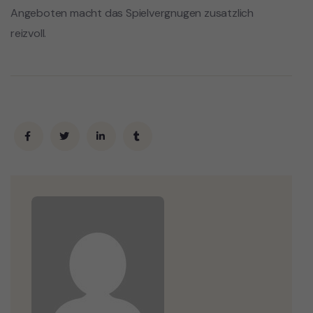
Angeboten macht das Spielvergnugen zusatzlich
reizvoll.