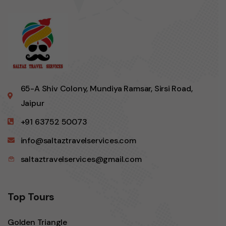
65-A Shiv Colony, Mundiya Ramsar, Sirsi Road,
Jaipur
+91 63752 50073
info@saltaztravelservices.com
saltaztravelservices@gmail.com
Top Tours
Golden Triangle