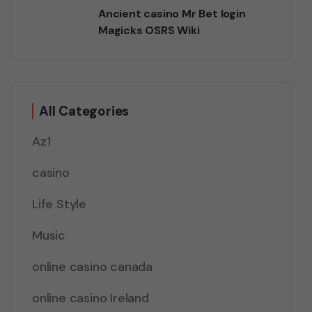
Ancient casino Mr Bet login
Magicks OSRS Wiki
All Categories
Az1
casino
Life Style
Music
online casino canada
online casino Ireland