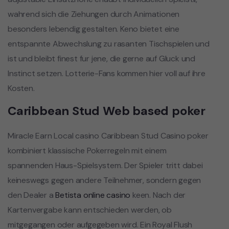
wahrend sich die Ziehungen durch Animationen
besonders lebendig gestalten. Keno bietet eine
entspannte Abwechslung zu rasanten Tischspielen und
ist und bleibt finest fur jene, die gerne auf Gluck und
Instinct setzen. Lotterie-Fans kommen hier voll auf ihre
Kosten.
Caribbean Stud Web based poker
Miracle Earn Local casino Caribbean Stud Casino poker
kombiniert klassische Pokerregeln mit einem
spannenden Haus-Spielsystem. Der Spieler tritt dabei
keineswegs gegen andere Teilnehmer, sondern gegen
den Dealer a
Betista online casino
keen. Nach der
Kartenvergabe kann entschieden werden, ob
mitgegangen oder aufgegeben wird. Ein Royal Flush