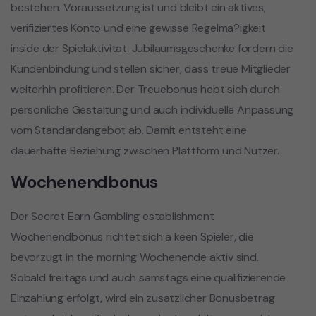
bestehen. Voraussetzung ist und bleibt ein aktives,
verifiziertes Konto und eine gewisse Regelma?igkeit
inside der Spielaktivitat. Jubilaumsgeschenke fordern die
Kundenbindung und stellen sicher, dass treue Mitglieder
weiterhin profitieren. Der Treuebonus hebt sich durch
personliche Gestaltung und auch individuelle Anpassung
vom Standardangebot ab. Damit entsteht eine
dauerhafte Beziehung zwischen Plattform und Nutzer.
Wochenendbonus
Der Secret Earn Gambling establishment
Wochenendbonus richtet sich a keen Spieler, die
bevorzugt in the morning Wochenende aktiv sind.
Sobald freitags und auch samstags eine qualifizierende
Einzahlung erfolgt, wird ein zusatzlicher Bonusbetrag