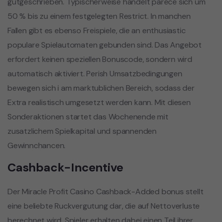
gutgeschrieben. Typischerweise handelt parece sich um
50 % bis zu einem festgelegten Restrict. In manchen
Fallen gibt es ebenso Freispiele, die an enthusiastic
populare Spielautomaten gebunden sind. Das Angebot
erfordert keinen speziellen Bonuscode, sondern wird
automatisch aktiviert. Perish Umsatzbedingungen
bewegen sich i am marktublichen Bereich, sodass der
Extra realistisch umgesetzt werden kann. Mit diesen
Sonderaktionen startet das Wochenende mit
zusatzlichem Spielkapital und spannenden
Gewinnchancen.
Cashback-Incentive
Der Miracle Profit Casino Cashback-Added bonus stellt
eine beliebte Ruckvergutung dar, die auf Nettoverluste
berechnet wird. Spieler erhalten dabei einen Teil ihrer