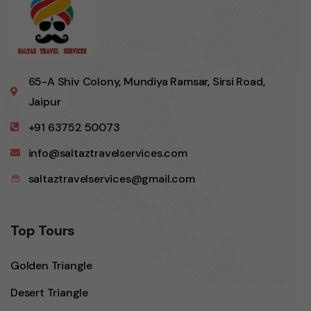
65-A Shiv Colony, Mundiya Ramsar, Sirsi Road,
Jaipur
+91 63752 50073
info@saltaztravelservices.com
saltaztravelservices@gmail.com
Top Tours
Golden Triangle
Desert Triangle