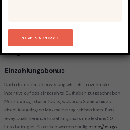
Der Wonders Win Local
casino Einzahlungsbonus
bietet neuen Spielern
einen starken Anreiz, das
Angebot zu entdecken
Einzahlungsbonus
Nach der ersten Uberweisung wird ein prozentualer
Incentive auf das eingezahlte Guthaben gutgeschrieben.
Meist betragt dieser 100 %, wobei die Summe bis zu
einem festgelegten Maximalbetrag reichen kann. Pass
away qualifizierende Einzahlung muss mindestens 20
Euro betragen. Zusatzlich werden haufig
https://casigo-