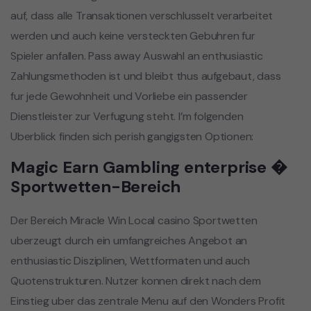
auf, dass alle Transaktionen verschlusselt verarbeitet
werden und auch keine versteckten Gebuhren fur
Spieler anfallen. Pass away Auswahl an enthusiastic
Zahlungsmethoden ist und bleibt thus aufgebaut, dass
fur jede Gewohnheit und Vorliebe ein passender
Dienstleister zur Verfugung steht. I’m folgenden
Uberblick finden sich perish gangigsten Optionen:
Magic Earn Gambling enterprise �
Sportwetten-Bereich
Der Bereich Miracle Win Local casino Sportwetten
uberzeugt durch ein umfangreiches Angebot an
enthusiastic Disziplinen, Wettformaten und auch
Quotenstrukturen. Nutzer konnen direkt nach dem
Einstieg uber das zentrale Menu auf den Wonders Profit