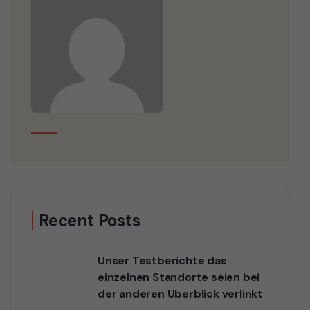
Recent Posts
Unser Testberichte das
einzelnen Standorte seien bei
der anderen Uberblick verlinkt