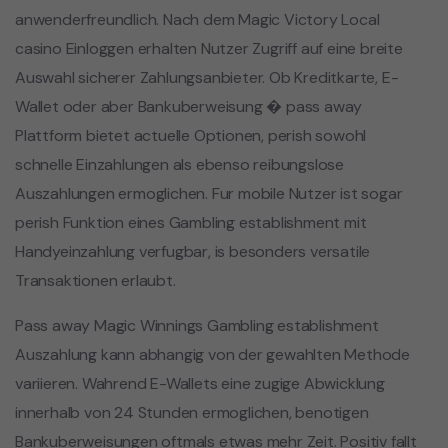
anwenderfreundlich. Nach dem Magic Victory Local
casino Einloggen erhalten Nutzer Zugriff auf eine breite
Auswahl sicherer Zahlungsanbieter. Ob Kreditkarte, E-
Wallet oder aber Bankuberweisung � pass away
Plattform bietet actuelle Optionen, perish sowohl
schnelle Einzahlungen als ebenso reibungslose
Auszahlungen ermoglichen. Fur mobile Nutzer ist sogar
perish Funktion eines Gambling establishment mit
Handyeinzahlung verfugbar, is besonders versatile
Transaktionen erlaubt.
Pass away Magic Winnings Gambling establishment
Auszahlung kann abhangig von der gewahlten Methode
variieren. Wahrend E-Wallets eine zugige Abwicklung
innerhalb von 24 Stunden ermoglichen, benotigen
Bankuberweisungen oftmals etwas mehr Zeit. Positiv fallt