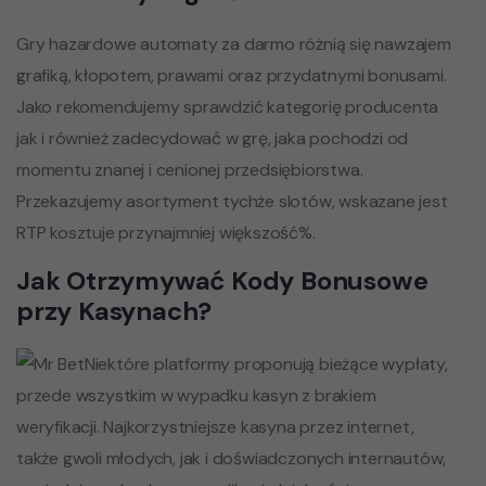
Gry hazardowe automaty za darmo różnią się nawzajem
grafiką, kłopotem, prawami oraz przydatnymi bonusami.
Jako rekomendujemy sprawdzić kategorię producenta
jak i również zadecydować w grę, jaka pochodzi od
momentu znanej i cenionej przedsiębiorstwa.
Przekazujemy asortyment tychże slotów, wskazane jest
RTP kosztuje przynajmniej większość%.
Jak Otrzymywać Kody Bonusowe
przy Kasynach?
Niektóre platformy proponują bieżące wypłaty,
przede wszystkim w wypadku kasyn z brakiem
weryfikacji. Najkorzystniejsze kasyna przez internet,
także gwoli młodych, jak i doświadczonych internautów,