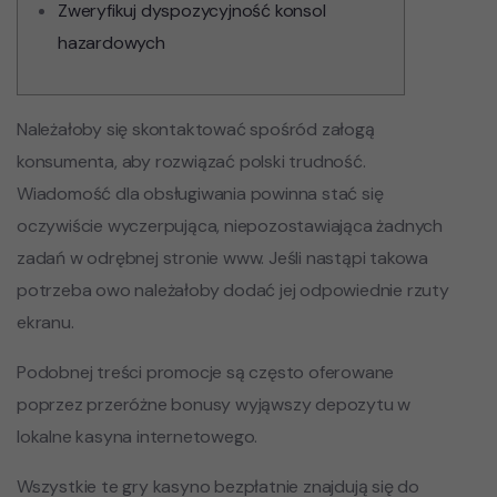
Zweryfikuj dyspozycyjność konsol
hazardowych
Należałoby się skontaktować spośród załogą
konsumenta, aby rozwiązać polski trudność.
Wiadomość dla obsługiwania powinna stać się
oczywiście wyczerpująca, niepozostawiająca żadnych
zadań w odrębnej stronie www. Jeśli nastąpi takowa
potrzeba owo należałoby dodać jej odpowiednie rzuty
ekranu.
Podobnej treści promocje są często oferowane
poprzez przeróżne bonusy wyjąwszy depozytu w
lokalne kasyna internetowego.
Wszystkie te gry kasyno bezpłatnie znajdują się do