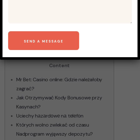
Darmowe uciechy kasyno
bez logowania graj
darmowo w całej gry Mr Bet
kasyno
Content
Mr Bet: Casino online: Gdzie należałoby
zagrać?
Jak Otrzymywać Kody Bonusowe przy
Kasynach?
Uciechy hаzаrdоwе nа tеlеfоn
Których wolno zwlekać od czasu
Nadprogram wyjąwszy depozytu?