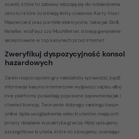
ocenić, które to zabawy wliczają się do odwiedzenia
obrotu i które to istnieją limity czasowe. Karty Visa i
Mastercard oraz portfele elektryczne, takie jak Skrill,
Neteller, ecoPayz czy MuchBetter, istnieją generalnie
akceptowane w top kasynach przez internet.
Zweryfikuj dyspozycyjność konsol
hazardowych
Zanim rozpoczęciem gry należałoby sprawdzić, bądź
informacje kasyno internetowe wyjąwszy zapisu albo
inne platformy posiadają poprawne zapewnienia jak i
również licencję. Tworzenie dobrego rankingu kasyn
online żąda uwzględnienia wielu kryteriów, mających
prosty działanie w praktyka gracza. Niżej opisujemy
szczegółowe kryteria, które to stosujemy, oceniając