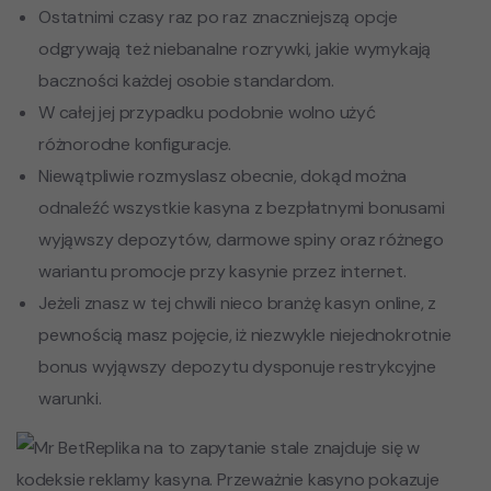
Ostatnimi czasy raz po raz znaczniejszą opcje
odgrywają też niebanalne rozrywki, jakie wymykają
baczności każdej osobie standardom.
W całej jej przypadku podobnie wolno użyć
różnorodne konfiguracje.
Niewątpliwie rozmyslasz obecnie, dokąd można
odnaleźć wszystkie kasyna z bezpłatnymi bonusami
wyjąwszy depozytów, darmowe spiny oraz różnego
wariantu promocje przy kasynie przez internet.
Jeżeli znasz w tej chwili nieco branżę kasyn online, z
pewnością masz pojęcie, iż niezwykle niejednokrotnie
bonus wyjąwszy depozytu dysponuje restrykcyjne
warunki.
Replika na to zapytanie stale znajduje się w
kodeksie reklamy kasyna. Przeważnie kasyno pokazuje