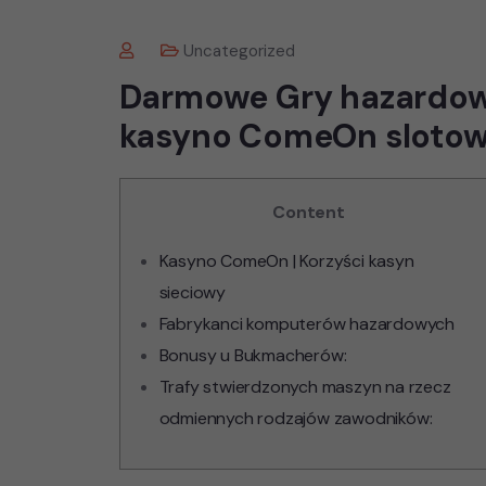
Uncategorized
Darmowe Gry hazardowe
kasyno ComeOn sloto
Content
Kasyno ComeOn | Korzyści kasyn
sieciowy
Fabrykanci komputerów hazardowych
Bonusy u Bukmacherów:
Trafy stwierdzonych maszyn na rzecz
odmiennych rodzajów zawodników: