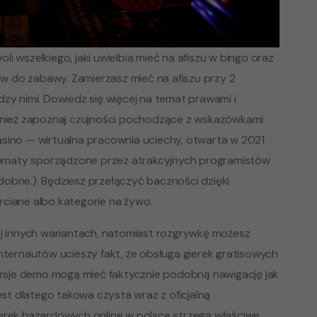
i wszelkiego, jaki uwielbia mieć na afiszu w bingo oraz
w do zabawy. Zamierzasz mieć na afiszu przy 2
dzy nimi. Dowiedz się więcej na temat prawami i
również zapoznaj czujności pochodzące z wskazówkami
asino — wirtualna pracownia uciechy, otwarta w 2021
tomaty sporządzone przez atrakcyjnych programistów
dobne.). Będziesz przełączyć baczności dzięki
rciane albo kategorie na żywo.
 innych wariantach, natomiast rozgrywkę możesz
ternautów ucieszy fakt, że obsługa gierek gratisowych
rsje demo mogą mieć faktycznie podobną nawigację jak
st dlatego takowa czysta wraz z oficjalną
ierek hazardowych online w polsce strzegą właściwe