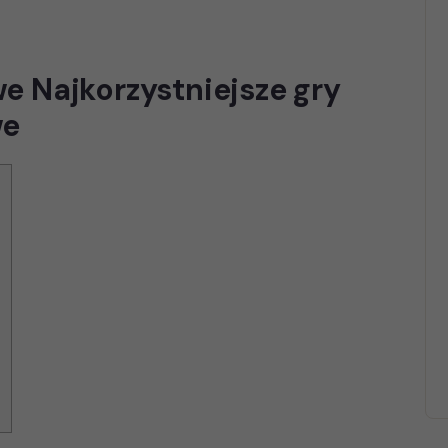
 Najkorzystniejsze gry
we