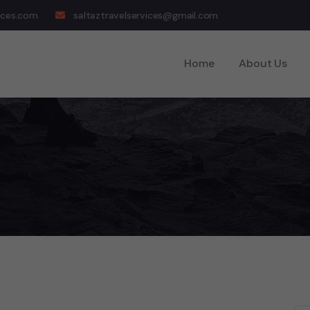
ices.com
saltaztravelservices@gmail.com
Home
About Us