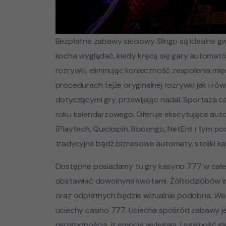
Bezpłatne zabawy sieciowy Slingo są idealne gwol
kocha wyglądać, kiedy kręcą się gary automató
rozrywki, eliminując konieczność zespolenia mię
procedurach tejże oryginalnej rozrywki jak i 
dotyczącymi gry, przewijając nadal. Sportaza c
roku kalendarzowego. Oferuje ekscytujące au
(Playtech, Quickspin, Booongo, NetEnt i tym po
tradycyjne bądź biznesowe automaty, stoliki ka
Dostępne posiadamy tu gry kasyno 777 w całej
obstawiać dowolnymi kwotami. Żółtodzióbów in
oraz odpłatnych będzie wizualnie podobna. We
uciechy casino 777. Uciecha spośród zabawy je
niezgodnością, iż emocje wylegają. Legalność g