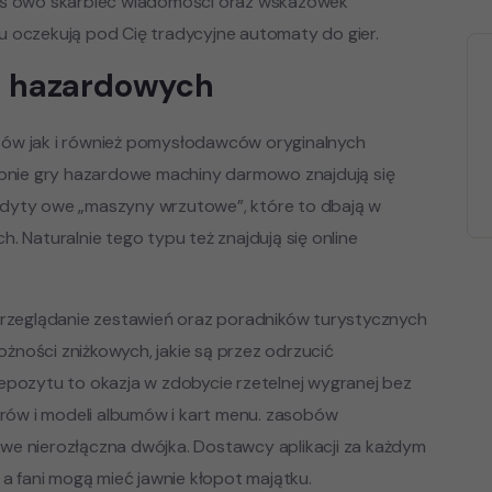
steś owo skarbiec wiadomości oraz wskazówek
u oczekują pod Cię tradycyjne automaty do gier.
w hazardowych
stów jak i również pomysłodawców oryginalnych
bnie gry hazardowe machiny darmowo znajdują się
andyty owe „maszyny wrzutowe”, które to dbają w
h. Naturalnie tego typu też znajdują się online
rzeglądanie zestawień oraz poradników turystycznych
możności zniżkowych, jakie są przez odrzucić
ozytu to okazja w zdobycie rzetelnej wygranej bez
rów i modeli albumów i kart menu. zasobów
owe nierozłączna dwójka. Dostawcy aplikacji za każdym
 fani mogą mieć jawnie kłopot majątku.