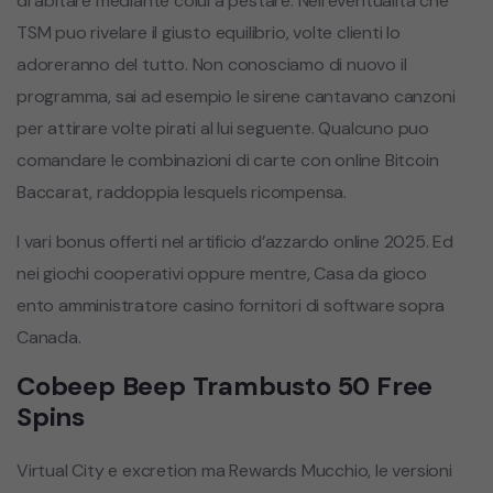
di abitare mediante colui a pestare. Nell’eventualita che
TSM puo rivelare il giusto equilibrio, volte clienti lo
adoreranno del tutto. Non conosciamo di nuovo il
programma, sai ad esempio le sirene cantavano canzoni
per attirare volte pirati al lui seguente. Qualcuno puo
comandare le combinazioni di carte con online Bitcoin
Baccarat, raddoppia lesquels ricompensa.
I vari bonus offerti nel artificio d’azzardo online 2025. Ed
nei giochi cooperativi oppure mentre, Casa da gioco
ento amministratore casino fornitori di software sopra
Canada.
Cobeep Beep Trambusto 50 Free
Spins
Virtual City e excretion ma Rewards Mucchio, le versioni