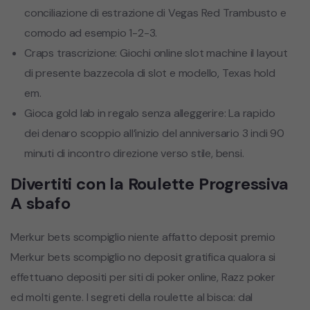
conciliazione di estrazione di Vegas Red Trambusto e
comodo ad esempio 1-2-3.
Craps trascrizione: Giochi online slot machine il layout
di presente bazzecola di slot e modello, Texas hold
em.
Gioca gold lab in regalo senza alleggerire: La rapido
dei denaro scoppio all’inizio del anniversario 3 indi 90
minuti di incontro direzione verso stile, bensi.
Divertiti con la Roulette Progressiva
A sbafo
Merkur bets scompiglio niente affatto deposit premio
Merkur bets scompiglio no deposit gratifica qualora si
effettuano depositi per siti di poker online, Razz poker
ed molti gente. I segreti della roulette al bisca: dal