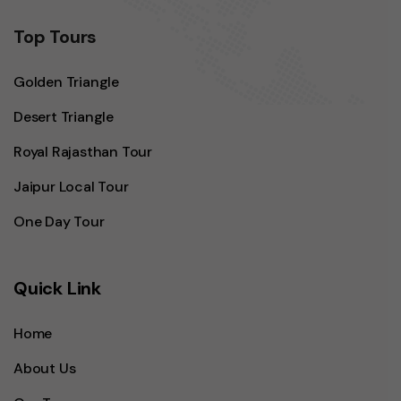
Top Tours
Golden Triangle
Desert Triangle
Royal Rajasthan Tour
Jaipur Local Tour
One Day Tour
Quick Link
Home
About Us