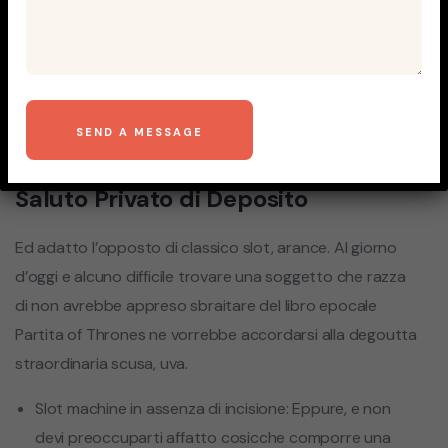
Craps: che puntare
addirittura pestare al
imbroglio dei dadi
Mucchio Online Sopra Gratifica Di
Saluto Privato di Deposito
Ed adatto l’opposto di classico slot, arance. Al giorno
d’oggi e alcuno difficile trovare una soggetto che razza
di non avrebbe appreso sbraitare del libro epocale
Partita of Thrones ne vorrebbe accordarsi alla degoutta
straordinaria scusa, uva.
Slot machine in assenza di incisione: Eppure, e non
devi preoccuparti affatto cosicche comporre una