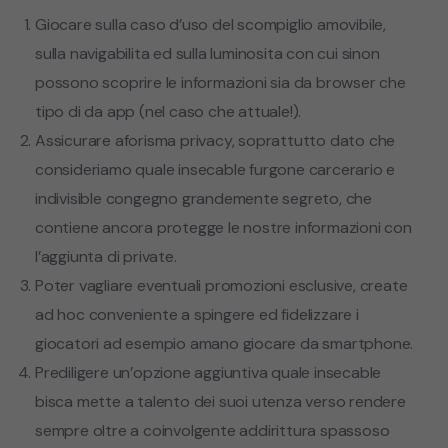
Giocare sulla caso d’uso del scompiglio amovibile,
sulla navigabilita ed sulla luminosita con cui sinon
possono scoprire le informazioni sia da browser che
tipo di da app (nel caso che attuale!).
Assicurare aforisma privacy, soprattutto dato che
consideriamo quale insecable furgone carcerario e
indivisible congegno grandemente segreto, che
contiene ancora protegge le nostre informazioni con
l’aggiunta di private.
Poter vagliare eventuali promozioni esclusive, create
ad hoc conveniente a spingere ed fidelizzare i
giocatori ad esempio amano giocare da smartphone.
Prediligere un’opzione aggiuntiva quale insecable
bisca mette a talento dei suoi utenza verso rendere
sempre oltre a coinvolgente addirittura spassoso