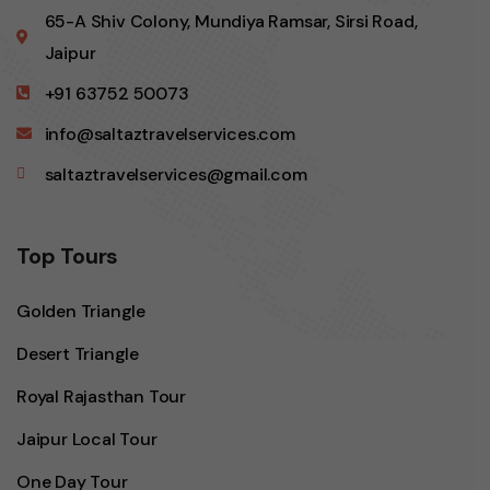
65-A Shiv Colony, Mundiya Ramsar, Sirsi Road,
Jaipur
+91 63752 50073
info@saltaztravelservices.com
saltaztravelservices@gmail.com
Top Tours
Golden Triangle
Desert Triangle
Royal Rajasthan Tour
Jaipur Local Tour
One Day Tour