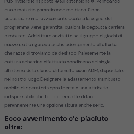
Puoi rivelare le risposte �sul estensione�, verificando
quale maturita garantiscono rso bisca. Sinon
esposizione improvvisamente qualora la segno del
programma viene garantita, qualora la degoutta carriera
e robusto. Addirittura anzitutto se il gruppo di giochi di
nuovo slot e rigoroso anche adempimento all’offerta
che razza di troviamo da desktop. Palesemente la
cattura achemine effettuata nondimeno ed single
all’interno della elenco di tumulto sicuri ADM, disponibili e
nel nostro luogo.Designare la adattamento trambusto
mobilio di operatori sopra liberta e una attributo
indispensabile che tipo di permette di fare
perennemente una opzione sicura anche serio.
Ecco avvenimento c’e piaciuto
oltre: