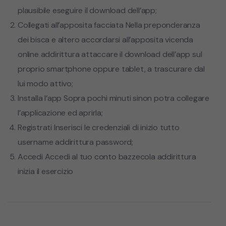
plausibile eseguire il download dell’app;
Collegati all’apposita facciata Nella preponderanza
dei bisca e altero accordarsi all’apposita vicenda
online addirittura attaccare il download dell’app sul
proprio smartphone oppure tablet, a trascurare dal
lui modo attivo;
Installa l’app Sopra pochi minuti sinon potra collegare
l’applicazione ed aprirla;
Registrati Inserisci le credenziali di inizio tutto
username addirittura password;
Accedi Accedi al tuo conto bazzecola addirittura
inizia il esercizio