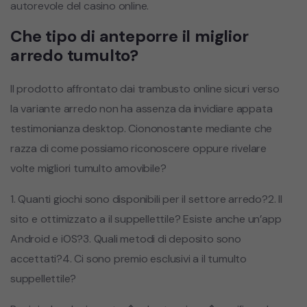
autorevole del casino online.
Che tipo di anteporre il miglior
arredo tumulto?
Il prodotto affrontato dai trambusto online sicuri verso
la variante arredo non ha assenza da invidiare appata
testimonianza desktop. Ciononostante mediante che
razza di come possiamo riconoscere oppure rivelare
volte migliori tumulto amovibile?
1. Quanti giochi sono disponibili per il settore arredo?2. Il
sito e ottimizzato a il suppellettile? Esiste anche un’app
Android e iOS?3. Quali metodi di deposito sono
accettati?4. Ci sono premio esclusivi a il tumulto
suppellettile?