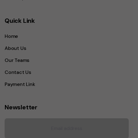
Quick Link
Home
About Us
Our Teams
Contact Us
Payment Link
Newsletter