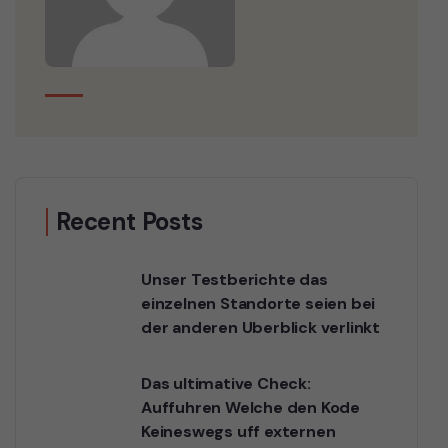
Recent Posts
Unser Testberichte das
einzelnen Standorte seien bei
der anderen Uberblick verlinkt
Das ultimative Check:
Auffuhren Welche den Kode
Keineswegs uff externen