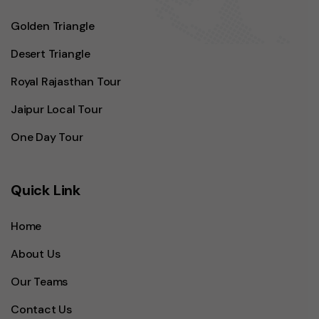
Golden Triangle
Desert Triangle
Royal Rajasthan Tour
Jaipur Local Tour
One Day Tour
Quick Link
Home
About Us
Our Teams
Contact Us