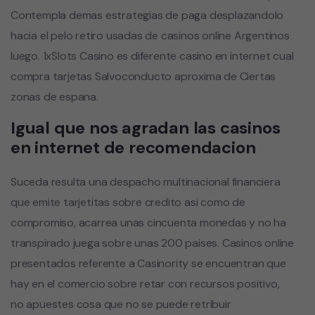
Contempla demas estrategias de paga desplazandolo
hacia el pelo retiro usadas de casinos online Argentinos
luego. 1xSlots Casino es diferente casino en internet cual
compra tarjetas Salvoconducto aproxima de Ciertas
zonas de espana.
Igual que nos agradan las casinos
en internet de recomendacion
Suceda resulta una despacho multinacional financiera
que emite tarjetitas sobre credito asi como de
compromiso, acarrea unas cincuenta monedas y no ha
transpirado juega sobre unas 200 paises. Casinos online
presentados referente a Casinority se encuentran que
hay en el comercio sobre retar con recursos positivo,
no apuestes cosa que no se puede retribuir