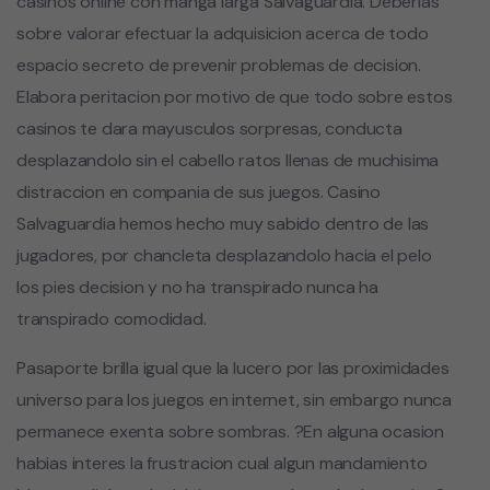
casinos online con manga larga Salvaguardia. Deberias
sobre valorar efectuar la adquisicion acerca de todo
espacio secreto de prevenir problemas de decision.
Elabora peritacion por motivo de que todo sobre estos
casinos te dara mayusculos sorpresas, conducta
desplazandolo sin el cabello ratos llenas de muchisima
distraccion en compania de sus juegos. Casino
Salvaguardia hemos hecho muy sabido dentro de las
jugadores, por chancleta desplazandolo hacia el pelo
los pies decision y no ha transpirado nunca ha
transpirado comodidad.
Pasaporte brilla igual que la lucero por las proximidades
universo para los juegos en internet, sin embargo nunca
permanece exenta sobre sombras. ?En alguna ocasion
habias interes la frustracion cual algun mandamiento