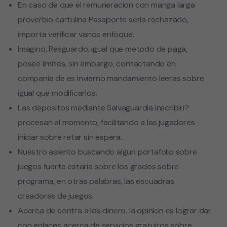
En caso de que el remuneracion con manga larga
proverbio cartulina Pasaporte seria rechazado,
importa verificar varios enfoque.
Imagino, Resguardo, igual que metodo de paga,
posee limites, sin embargo, contactando en
compania de es invierno mandamiento leeras sobre
igual que modificarlos.
Las depositos mediante Salvaguardia inscribiri?
procesan al momento, facilitando a las jugadores
iniciar sobre retar sin espera.
Nuestro asiento buscando algun portafolio sobre
juegos fuerte estaria sobre los grados sobre
programa, en otras palabras, las escuadras
creadores de juegos.
Acerca de contra a los dinero, la opinion es lograr dar
con enlaces acerca de servicios gratuitos sobre