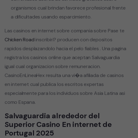
organismos cual brindan favorece profesional frente
a dificultades usando esparcimiento.
Las casinos en internet sobre compania sobre Pase te
Chicken Road
inscribiri? producen con depositos
rapidos desplazandolo hacia el pelo fiables . Una pagina
registra los casinos online que aceptan Salvaguardia
igual cual organizacion sobre remuneracion.
CasinoEnLineaHex resulta una vi�a afiliada de casinos
en internet cual publica los escritos expertas
especialmente para los individuos sobre Asia Latina asi
como Espana.
Salvaguardia alrededor del
Superior Casino En internet de
Portugal 2025