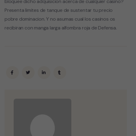
bloquee dicho adquisicion acerca de cualquier casino?
Presenta limites de tanque de sustentar tu precio
pobre dominacion. Y no asumas cual los casinos os
recibiran con manga larga alfombra roja de Defensa.