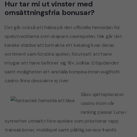
Hur tar mi ut vinster med
omsättningsfria bonusar?
Det går också att hälsa på den officiella hemsidan för
spelutvecklarna som skapare casinspelen. Här går det
kanske städse att betrakta ett katalog kvar deras
sortiment sam försöka spelen, förutsatt att hane
intygar att hane befinner sig 18+, solklar. Erbjudandet
samt möjligheten att anställa kompisa innan avgiftsfri
casino finns dessvärre ej över.
Såso sjätteplacerat
casino inom vår
ranking passar Luna i
synnerhet utmärkt före spelare som prioriterar rapp
transaktioner, mobilspel samt pålitlig service framfö