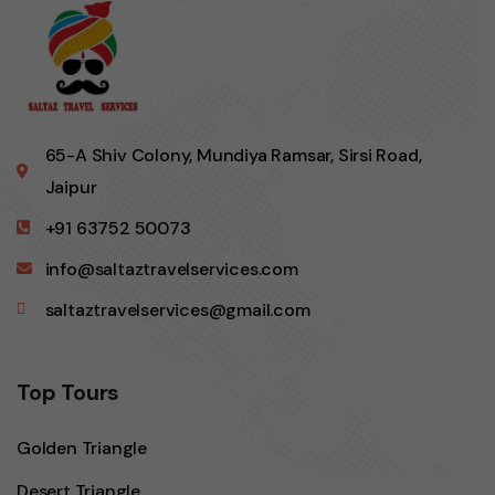
65-A Shiv Colony, Mundiya Ramsar, Sirsi Road,
Jaipur
+91 63752 50073
info@saltaztravelservices.com
saltaztravelservices@gmail.com
Top Tours
Golden Triangle
Desert Triangle