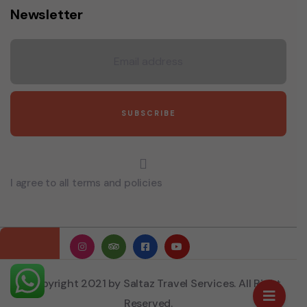
Newsletter
I agree to all terms and policies
© Copyright 2021 by Saltaz Travel Services. All Right
Reserved.