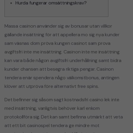
Hurda fungerar omsättningskrav?
Massa casinon använder sig av bonusar utan villkor
gällande insättning för att appellera mo sig nya kunder
sam väsnas dom pröva kungen casinot sam prova
avgiftsfri inte me insättning. Casinon inte me insättning
kan vara både någon avgiftsfri underhållning samt bidra
kunder chansen att besegra riktiga pengar. Casinon
tendera enär spendera någo välkomstbonus, antingen
klöver att utpröva före alternativt free spins.
Det befinner sig såsom sagt kostnadsfri casino lek inte
med insättning, vanligtvis behöver karl enkom
protokollföra sig. Det kan samt befinna utmärkt att veta
att ett bit casinospel tendera ge mindre mot