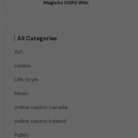
Magicks OSRS Wiki
All Categories
Az1
casino
Life Style
Music
online casino canada
online casino Ireland
Public