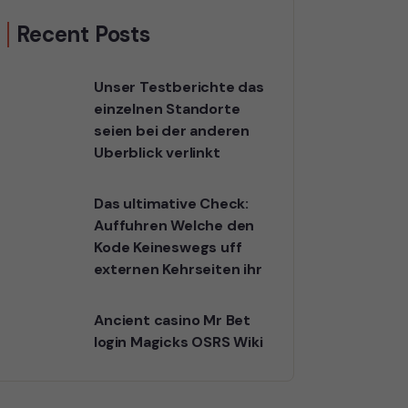
Recent Posts
Unser Testberichte das
einzelnen Standorte
seien bei der anderen
Uberblick verlinkt
Das ultimative Check:
Auffuhren Welche den
Kode Keineswegs uff
externen Kehrseiten ihr
Ancient casino Mr Bet
login Magicks OSRS Wiki