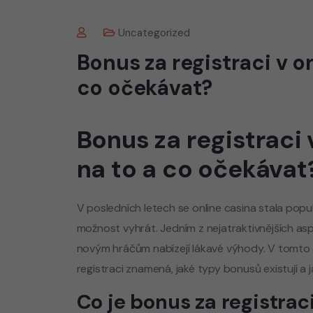
Uncategorized
Bonus za registraci v o
co očekávat?
Bonus za registraci 
na to a co očekávat
V posledních letech se online casina stala popu
možnost vyhrát. Jedním z nejatraktivnějších aspe
novým hráčům nabízejí lákavé výhody. V tomto 
registraci znamená, jaké typy bonusů existují a ja
Co je bonus za registrac