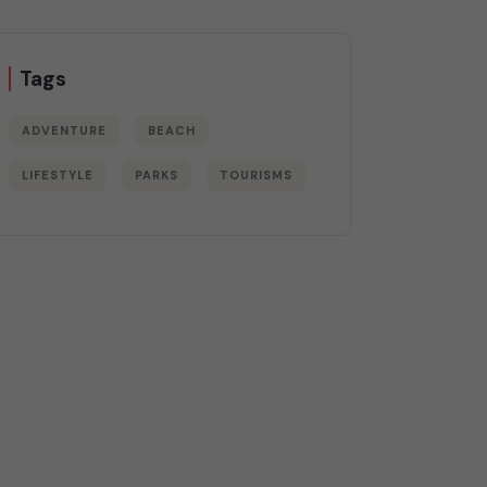
Tags
ADVENTURE
BEACH
LIFESTYLE
PARKS
TOURISMS