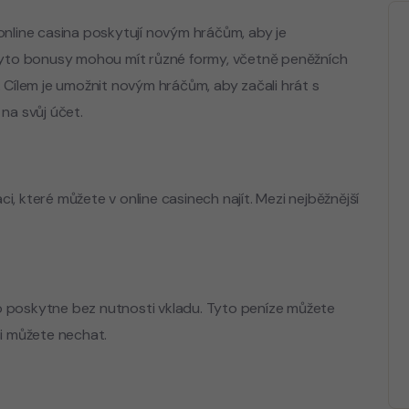
 online casina poskytují novým hráčům, aby je
. Tyto bonusy mohou mít různé formy, včetně peněžních
Cílem je umožnit novým hráčům, aby začali hrát s
 na svůj účet.
i, které můžete v online casinech najít. Mezi nejběžnější
o poskytne bez nutnosti vkladu. Tyto peníze můžete
si můžete nechat.