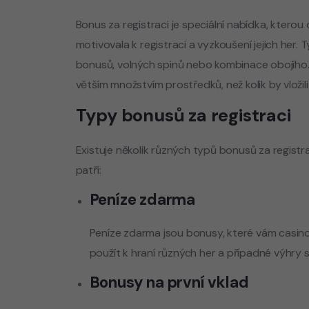
Bonus za registraci je speciální nabídka, kterou
motivovala k registraci a vyzkoušení jejich her
bonusů, volných spinů nebo kombinace obojího. 
větším množstvím prostředků, než kolik by vložili
Typy bonusů za registraci
Existuje několik různých typů bonusů za registrac
patří:
Peníze zdarma
Peníze zdarma jsou bonusy, které vám casin
použít k hraní různých her a případné výhry 
Bonusy na první vklad