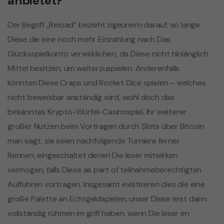
anbietet?
Der Begriff „Reload“ bezieht zigeunern darauf, so lange
Diese die eine noch mehr Einzahlung nach Das
Glücksspielkonto verwirklichen, da Diese nicht hinlänglich
Mittel besitzen, um weiterzuspielen. Anderenfalls
könnten Diese Craps und Rocket Dice spielen – welches
nicht beweisbar anständig wird, wohl doch das
bekanntes Krypto-Würfel-Casinospiel. Ihr weiterer
großer Nutzen beim Vortragen durch Slots über Bitcoin
man sagt, sie seien nachfolgende Turniere ferner
Rennen, eingeschaltet denen Die leser mitwirken
vermögen, falls Diese as part of teilnahmeberechtigten
Aufführen vortragen. Insgesamt existireren dies die eine
große Palette an Echtgeldspielen, unser Diese erst dann
vollständig rühmen im griff haben, wenn Die leser en