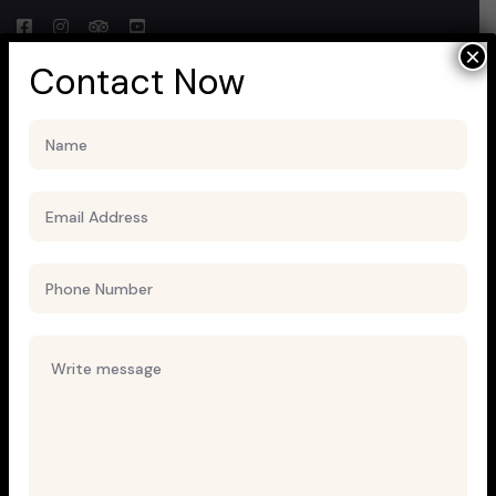
×
Contact Now
Uncategorized