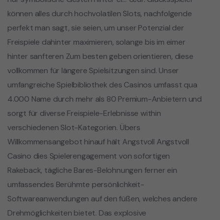
können alles durch hochvolatilen Slots, nachfolgende
perfekt man sagt, sie seien, um unser Potenzial der
Freispiele dahinter maximieren, solange bis im eimer
hinter sanfteren Zum besten geben orientieren, diese
vollkommen für längere Spielsitzungen sind. Unser
umfangreiche Spielbibliothek des Casinos umfasst qua
4.000 Name durch mehr als 80 Premium-Anbietern und
sorgt für diverse Freispiele-Erlebnisse within
verschiedenen Slot-Kategorien. Übers
Willkommensangebot hinauf hält Angstvoll Angstvoll
Casino dies Spielerengagement von sofortigen
Rakeback, tägliche Bares-Belohnungen ferner ein
umfassendes Berühmte persönlichkeit-
Softwareanwendungen auf den füßen, welches andere
Drehmöglichkeiten bietet. Das explosive