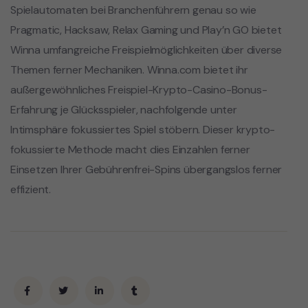
Spielautomaten bei Branchenführern genau so wie
Pragmatic, Hacksaw, Relax Gaming und Play’n GO bietet
Winna umfangreiche Freispielmöglichkeiten über diverse
Themen ferner Mechaniken. Winna.com bietet ihr
außergewöhnliches Freispiel-Krypto-Casino-Bonus-
Erfahrung je Glücksspieler, nachfolgende unter
Intimsphäre fokussiertes Spiel stöbern. Dieser krypto-
fokussierte Methode macht dies Einzahlen ferner
Einsetzen Ihrer Gebührenfrei-Spins übergangslos ferner
effizient.