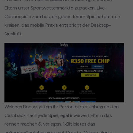
Eltern unter Sportwettenmärkte zupacken, Live-
Casinospiele zum besten geben ferner Spielautomaten
kreisen, das mobile Praxis entspricht der Desktop-
Qualität.
Welches Bonussystem ihr Perron bietet unbegrenzten
Cashback nach jede Spiel, egal inwieweit Eltern das
rennen machen & verlegen. 1xBit bietet das
außergewöhnliches Freispiel-Crypto-Casino-Bonus-