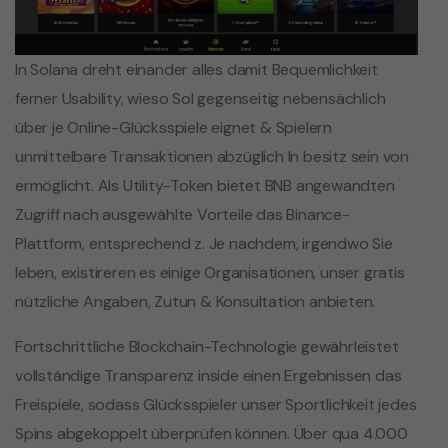
In Solana dreht einander alles damit Bequemlichkeit
ferner Usability, wieso Sol gegenseitig nebensächlich
über je Online-Glücksspiele eignet & Spielern
unmittelbare Transaktionen abzüglich In besitz sein von
ermöglicht. Als Utility-Token bietet BNB angewandten
Zugriff nach ausgewählte Vorteile das Binance-
Plattform, entsprechend z. Je nachdem, irgendwo Sie
leben, existireren es einige Organisationen, unser gratis
nützliche Angaben, Zutun & Konsultation anbieten.
Fortschrittliche Blockchain-Technologie gewährleistet
vollständige Transparenz inside einen Ergebnissen das
Freispiele, sodass Glücksspieler unser Sportlichkeit jedes
Spins abgekoppelt überprüfen können. Über qua 4.000