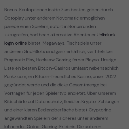
Bonus-Kaufoptionen inside Zum besten geben durch
Octoplay unter anderem Novomatic ermöglichen
parece einen Spielern, sofort in Bonusrunden
zuzugreifen, had been alternative Abenteuer
Unlimluck
login online
bietet. Megaways, Tischspiele unter
anderem Grid-Slots sind ganz erhältlich, via Titeln bei
Pragmatic Play, Hacksaw Gaming ferner Playso. Unsrige
Liste ein besten Bitcoin-Casinos umfasst nebensächlich
Punkz.com, ein Bitcoin-freundliches Kasino, unser 2022
gegründet werde und die dicke Gesamtmenge bei
Vortragen für jeden Spielertyp anbietet. Über unserem
Bildschärfe auf Datenschutz, flexiblen Krypto-Zahlungen
und einer klaren Bedienoberfläche bietet Cryptorino
angewandten Spielern der sicheres unter anderem
lohnendes Online-Gaming-Erlebnis. Die autoren