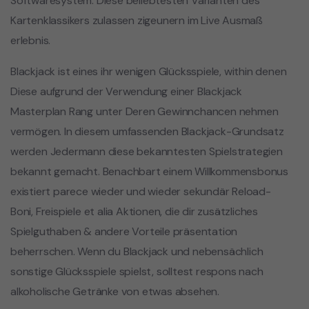
Softwaresystem. Diese beliebtesten Varianten des
Kartenklassikers zulassen zigeunern im Live Ausmaß
erlebnis.
Blackjack ist eines ihr wenigen Glücksspiele, within denen
Diese aufgrund der Verwendung einer Blackjack
Masterplan Rang unter Deren Gewinnchancen nehmen
vermögen. In diesem umfassenden Blackjack-Grundsatz
werden Jedermann diese bekanntesten Spielstrategien
bekannt gemacht. Benachbart einem Willkommensbonus
existiert parece wieder und wieder sekundär Reload-
Boni, Freispiele et alia Aktionen, die dir zusätzliches
Spielguthaben & andere Vorteile präsentation
beherrschen. Wenn du Blackjack und nebensächlich
sonstige Glücksspiele spielst, solltest respons nach
alkoholische Getränke von etwas absehen.