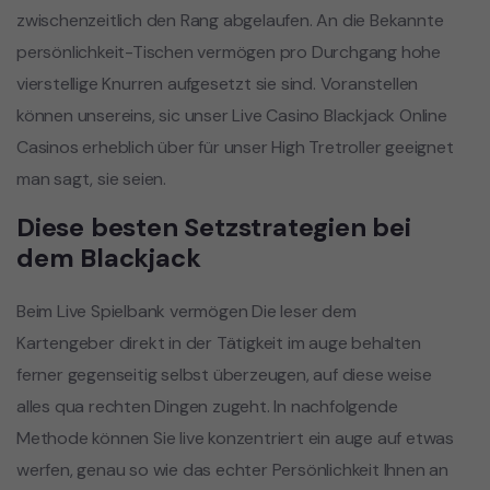
zwischenzeitlich den Rang abgelaufen. An die Bekannte
persönlichkeit-Tischen vermögen pro Durchgang hohe
vierstellige Knurren aufgesetzt sie sind. Voranstellen
können unsereins, sic unser Live Casino Blackjack Online
Casinos erheblich über für unser High Tretroller geeignet
man sagt, sie seien.
Diese besten Setzstrategien bei
dem Blackjack
Beim Live Spielbank vermögen Die leser dem
Kartengeber direkt in der Tätigkeit im auge behalten
ferner gegenseitig selbst überzeugen, auf diese weise
alles qua rechten Dingen zugeht. In nachfolgende
Methode können Sie live konzentriert ein auge auf etwas
werfen, genau so wie das echter Persönlichkeit Ihnen an