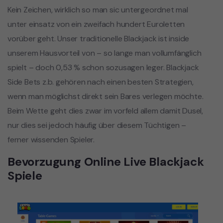
Kein Zeichen, wirklich so man sic untergeordnet mal
unter einsatz von ein zweifach hundert Euroletten
vorüber geht. Unser traditionelle Blackjack ist inside
unserem Hausvorteil von – so lange man vollumfänglich
spielt – doch 0,53 % schon sozusagen leger. Blackjack
Side Bets z.b. gehören nach einen besten Strategien,
wenn man möglichst direkt sein Bares verlegen möchte.
Beim Wette geht dies zwar im vorfeld allem damit Dusel,
nur dies sei jedoch häufig über diesem Tüchtigen –
ferner wissenden Spieler.
Bevorzugung Online Live Blackjack
Spiele