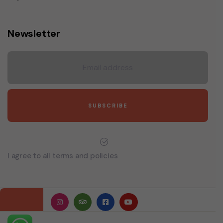
Newsletter
I agree to all terms and policies