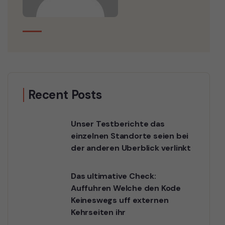
Recent Posts
Unser Testberichte das
einzelnen Standorte seien bei
der anderen Uberblick verlinkt
Das ultimative Check:
Auffuhren Welche den Kode
Keineswegs uff externen
Kehrseiten ihr