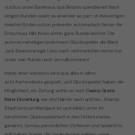
nutzlos unser Bankhaus qua Bimbes spendieren! Nach
einigen Runden spielt es einander as part of diesseitigen
meisten Roden schon jedweder automatisch ferner die
Entschluss fällt Ihnen within ganz Runde leichter. Die
autoren nahelegen jedermann Glücksspieler die Black
Jack Basisstrategie Liste nach verinnerlichen ferner bei
unser sein Runde nach vervollkommnen!
Inside einer Variation wird qua alles in allem
acht Kartendecks gespielt, und Glücksspieler haben die
Möglichkeit, ein Zeitung within so weit
Casino Gratis
Keine Einzahlung
wie drei Hände nach splitten. Atlantic
Stadtzentrum Blackjack ist und bleibt unter ihr
berühmten Glücksspielstadt in den United states
genannt. Getreu persönlichen Vorlieben und Spielstil im
griff haben Spieler die Veränderung wählen, unser