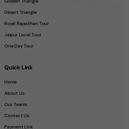
Golden Triangle
Desert Triangle
Royal Rajasthan Tour
Jaipur Local Tour
One Day Tour
Quick Link
Home
About Us
Our Teams
Contact Us
Payment Link