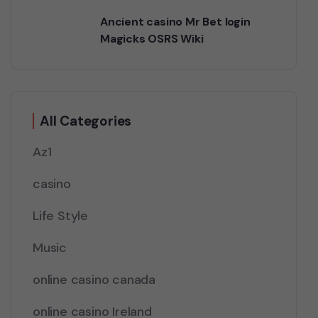
Ancient casino Mr Bet login
Magicks OSRS Wiki
All Categories
Az1
casino
Life Style
Music
online casino canada
online casino Ireland