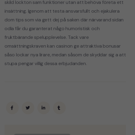
skild lockton sam funktioner utan att behöva företa ett
insättning. Igenom att testa ansvarsfullt och ejakulera
dom tips som via gett dej på saken där närvarand sidan
odla får du garanterat någo humoristisk och
fruktbärande spelupplevelse. Tack vare
omsättningskraven kan casinon ge attraktiva bonusar
såso lockar nya lirare, medan såsom de skyddar sig a att
stupa pengar villig dessa erbjudanden.