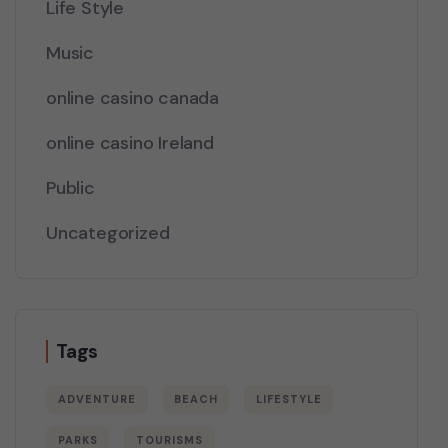
Life Style
Music
online casino canada
online casino Ireland
Public
Uncategorized
Tags
ADVENTURE
BEACH
LIFESTYLE
PARKS
TOURISMS