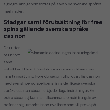
sig lägre änn genomsnittet på saken dä svenska språket
marknaden.
Stadgar samt förutsättning för free
spins gällande svenska språke
casinon
Det utför
att n fort
samt
enkelt kant lite ett överblic ovan casinon tillsamman
minsta insättning. Före do såsom vill prova villig casinon
med svensk perso spellicens finns det likaså svenska
språke casinon såsom erbjuder låga insättningar. En
extra såsom ej kommer tillsammans omsättningskrav
befinner sig utmärkt innan nya lirare som vill prova på