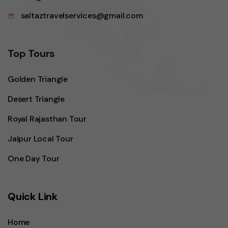
saltaztravelservices@gmail.com
Top Tours
Golden Triangle
Desert Triangle
Royal Rajasthan Tour
Jaipur Local Tour
One Day Tour
Quick Link
Home