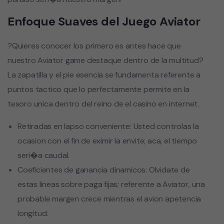
Enfoque Suaves del Juego Aviator
?Quieres conocer los primero es antes hace que
nuestro Aviator game destaque dentro de la multitud?
La zapatilla y el pie esencia se fundamenta referente a
puntos tactico que lo perfectamente permite en la
tesoro unica dentro del reino de el casino en internet.
Retiradas en lapso conveniente: Usted controlas la
ocasion con el fin de eximir la envite; aca, el tiempo
seri�a caudal.
Coeficientes de ganancia dinamicos: Olvidate de
estas lineas sobre paga fijas; referente a Aviator, una
probable margen crece mientras el avion apetencia
longitud.