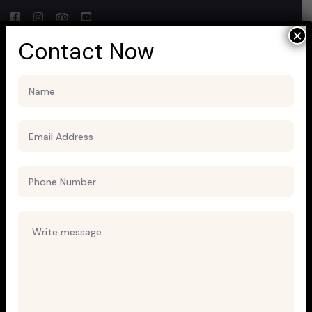
×
Contact Now
Uncategorized