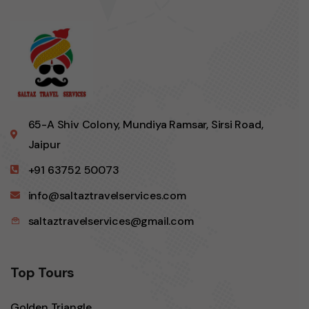
65-A Shiv Colony, Mundiya Ramsar, Sirsi Road,
Jaipur
+91 63752 50073
info@saltaztravelservices.com
saltaztravelservices@gmail.com
Top Tours
Golden Triangle