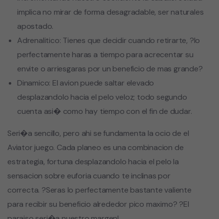
implica no mirar de forma desagradable, ser naturales
apostado.
Adrenalitico: Tienes que decidir cuando retirarte, ?lo
perfectamente haras a tiempo para acrecentar su
envite o arriesgaras por un beneficio de mas grande?
Dinamico: El avion puede saltar elevado
desplazandolo hacia el pelo veloz; todo segundo
cuenta asi� como hay tiempo con el fin de dudar.
Seri�a sencillo, pero ahi se fundamenta la ocio de el
Aviator juego. Cada planeo es una combinacion de
estrategia, fortuna desplazandolo hacia el pelo la
sensacion sobre euforia cuando te inclinas por
correcta. ?Seras lo perfectamente bastante valiente
para recibir su beneficio alrededor pico maximo? ?El
paraiso seri�a nuestro margen!