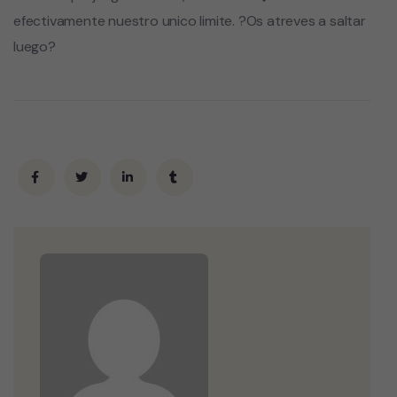
efectivamente nuestro unico limite. ?Os atreves a saltar
luego?