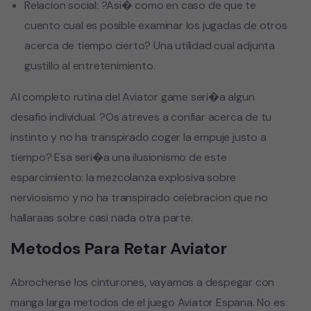
Relacion social: ?Asi� como en caso de que te
cuento cual es posible examinar los jugadas de otros
acerca de tiempo cierto? Una utilidad cual adjunta
gustillo al entretenimiento.
Al completo rutina del Aviator game seri�a algun
desafio individual. ?Os atreves a confiar acerca de tu
instinto y no ha transpirado coger la empuje justo a
tiempo? Esa seri�a una ilusionismo de este
esparcimiento: la mezcolanza explosiva sobre
nerviosismo y no ha transpirado celebracion que no
hallaraas sobre casi nada otra parte.
Metodos Para Retar Aviator
Abrochense los cinturones, vayamos a despegar con
manga larga metodos de el juego Aviator Espana. No es