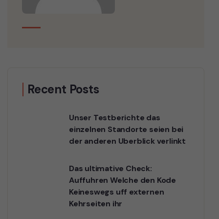
Recent Posts
Unser Testberichte das
einzelnen Standorte seien bei
der anderen Uberblick verlinkt
Das ultimative Check:
Auffuhren Welche den Kode
Keineswegs uff externen
Kehrseiten ihr