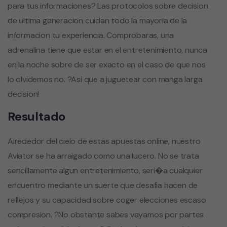
para tus informaciones? Las protocolos sobre decision
de ultima generacion cuidan todo la mayoria de la
informacion tu experiencia. Comprobaras, una
adrenalina tiene que estar en el entretenimiento, nunca
en la noche sobre de ser exacto en el caso de que nos
lo olvidemos no. ?Asi que a juguetear con manga larga
decision!
Resultado
Alrededor del cielo de estas apuestas online, nuestro
Aviator se ha arraigado como una lucero. No se trata
sencillamente algun entretenimiento, seri�a cualquier
encuentro mediante un suerte que desafia hacen de
reflejos y su capacidad sobre coger elecciones escaso
compresion. ?No obstante sabes vayamos por partes