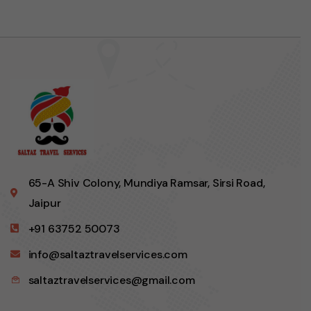
65-A Shiv Colony, Mundiya Ramsar, Sirsi Road,
Jaipur
+91 63752 50073
info@saltaztravelservices.com
saltaztravelservices@gmail.com