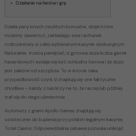
Działanie na fanów i grę
Działa parę innych zwykłych bonusów, dzięki które
możemy zawierzyć, zakładając swe rachunek
rozliczeniowy w całej wybieranym kasynie dyskusyjnym.
Naturalnie, trzeba pamiętać, iż gotowa duża liczba gierek
hazardowych wydaje się być schludno losowa i że dużo
jest zależne od szczęścia. To w istocie taka
przypadkowość czyni, iż znajdują się one faktycznie
chodliwe – każdy z nas liczy na to, że raczej lub później
traf się do niego uśmiechnie.
Automaty z grami Apollo Games znajdują się
ostatecznie do kupienia przy polskim legalnym kasynie,
Total Casino. Odpowiedzialna zabawa pozwala uniknąć