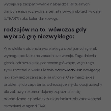
wydaje się zaopatrywanie najbardziej aktualnych
danych empirycznych na temat nowych slotach w całej
%YEAR% roku kalendarzowego.
rodzajów na to, wówczas gdy
wybrać grę niezwykłego:
Przewlekła ewidencja wszelakiego dostępnych gierek
wymaga podziału na zasadnicze wersje. Zagadnienia
gierek odróżniają się procesem głównym, więc tego
typu rozdział o wiele ułatwia
odpowiedni link
nawigację
jak i również organizację na stronie. O ile masz jakieś
problemy lub zapytania, odnoszące się do opcji uciechy
dla zabawy, rekomendujemy zapoznanie się
pochodzące z poniższymi niejednokrotnie zadawanymi
pytaniami w agend FAQ.