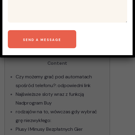
Automaty do odwiedzenia
gierek odpowiedni link
przez internet bezpłatnie w
polsce 2025
Content
Czy możemy grać pod automatach
spośród telefonu?: odpowiedni link
Najświeższe sloty wraz z funkcją
Nadprogram Buy
rodzajów na to, wówczas gdy wybrać
grę niezwykłego:
Plusy I Minusy Bezpłatnych Gier