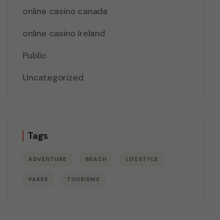
online casino canada
online casino Ireland
Public
Uncategorized
Tags
ADVENTURE
BEACH
LIFESTYLE
PARKS
TOURISMS