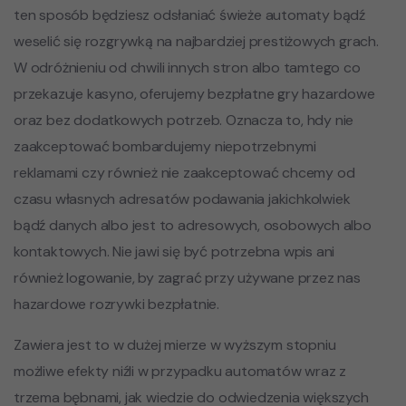
ten sposób będziesz odsłaniać świeże automaty bądź
weselić się rozgrywką na najbardziej prestiżowych grach.
W odróżnieniu od chwili innych stron albo tamtego co
przekazuje kasyno, oferujemy bezpłatne gry hazardowe
oraz bez dodatkowych potrzeb. Oznacza to, hdy nie
zaakceptować bombardujemy niepotrzebnymi
reklamami czy również nie zaakceptować chcemy od
czasu własnych adresatów podawania jakichkolwiek
bądź danych albo jest to adresowych, osobowych albo
kontaktowych. Nie jawi się być potrzebna wpis ani
również logowanie, by zagrać przy używane przez nas
hazardowe rozrywki bezpłatnie.
Zawiera jest to w dużej mierze w wyższym stopniu
możliwe efekty niźli w przypadku automatów wraz z
trzema bębnami, jak wiedzie do odwiedzenia większych