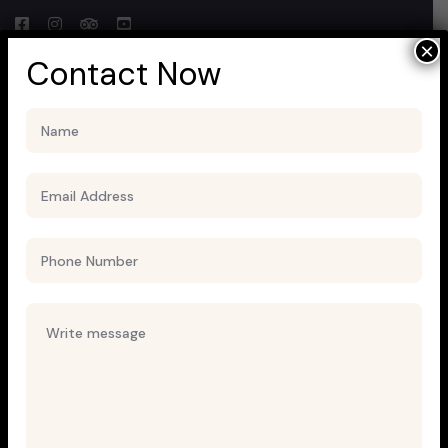
×
Contact Now
Uncategorized