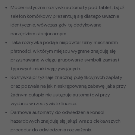
Modernistyczne rozrywki automaty pod tablet, bądź
telefon komórkowy prezentują się dlatego uważnie
identycznie, wówczas gdy tę dedykowane
narzędziem stacjonarnym.
Taka rozrywka podaje niepowtarzalny mechanizm
płatności, w którym miejscu wygrane znajdują się
przyznawane w ciągu grupowanie symboli, zamiast
typowych miarki wygrywających.
Rozrywka przyznaje znaczną pulę fikcyjnych zapłaty
oraz pozwala na jak nieskrępowaną zabawę, jaka przy
żadnym pułapie nie ustępuje automatowi przy
wydaniu w rzeczywiste finanse.
Darmowe automaty do odwiedzenia konsol
hazardowych znajdują się jakąś wraz z ciekawszych
procedur do odwiedzenia rozważenia.