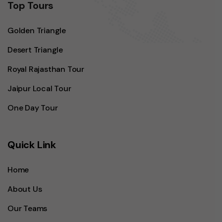
Top Tours
Golden Triangle
Desert Triangle
Royal Rajasthan Tour
Jaipur Local Tour
One Day Tour
Quick Link
Home
About Us
Our Teams