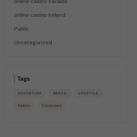
online casino canada
online casino Ireland
Public
Uncategorized
Tags
ADVENTURE
BEACH
LIFESTYLE
PARKS
TOURISMS