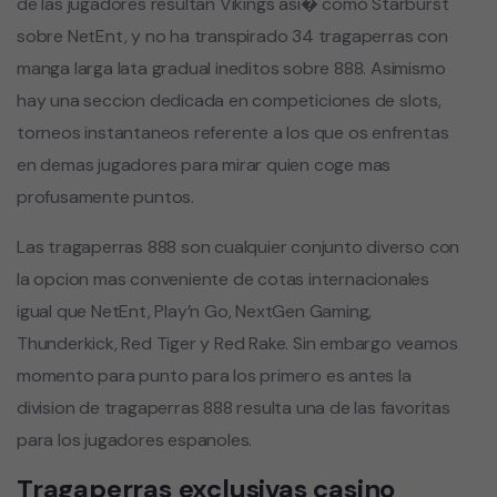
de las jugadores resultan Vikings asi� como Starburst
sobre NetEnt, y no ha transpirado 34 tragaperras con
manga larga lata gradual ineditos sobre 888. Asimismo
hay una seccion dedicada en competiciones de slots,
torneos instantaneos referente a los que os enfrentas
en demas jugadores para mirar quien coge mas
profusamente puntos.
Las tragaperras 888 son cualquier conjunto diverso con
la opcion mas conveniente de cotas internacionales
igual que NetEnt, Play’n Go, NextGen Gaming,
Thunderkick, Red Tiger y Red Rake. Sin embargo veamos
momento para punto para los primero es antes la
division de tragaperras 888 resulta una de las favoritas
para los jugadores espanoles.
Tragaperras exclusivas casino