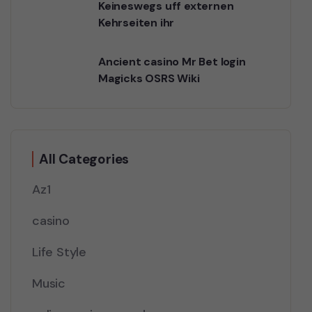
Keineswegs uff externen
Kehrseiten ihr
Ancient casino Mr Bet login
Magicks OSRS Wiki
All Categories
Az1
casino
Life Style
Music