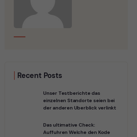
Recent Posts
Unser Testberichte das
einzelnen Standorte seien bei
der anderen Uberblick verlinkt
Das ultimative Check:
Auffuhren Welche den Kode