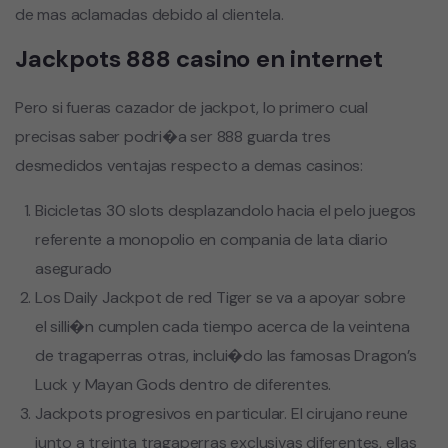
de mas aclamadas debido al clientela.
Jackpots 888 casino en internet
Pero si fueras cazador de jackpot, lo primero cual
precisas saber podri�a ser 888 guarda tres
desmedidos ventajas respecto a demas casinos:
Bicicletas 30 slots desplazandolo hacia el pelo juegos
referente a monopolio en compania de lata diario
asegurado
Los Daily Jackpot de red Tiger se va a apoyar sobre
el silli�n cumplen cada tiempo acerca de la veintena
de tragaperras otras, inclui�do las famosas Dragon’s
Luck y Mayan Gods dentro de diferentes.
Jackpots progresivos en particular. El cirujano reune
junto a treinta tragaperras exclusivas diferentes, ellas