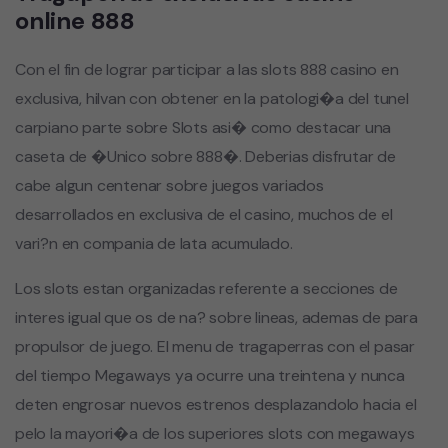
online 888
Con el fin de lograr participar a las slots 888 casino en
exclusiva, hilvan con obtener en la patologi�a del tunel
carpiano parte sobre Slots asi� como destacar una
caseta de �Unico sobre 888�. Deberias disfrutar de
cabe algun centenar sobre juegos variados
desarrollados en exclusiva de el casino, muchos de el
vari?n en compania de lata acumulado.
Los slots estan organizadas referente a secciones de
interes igual que os de na? sobre lineas, ademas de para
propulsor de juego. El menu de tragaperras con el pasar
del tiempo Megaways ya ocurre una treintena y nunca
deten engrosar nuevos estrenos desplazandolo hacia el
pelo la mayori�a de los superiores slots con megaways