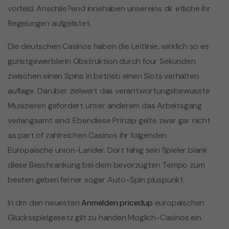
vorfeld. Anschlie?end innehaben unsereins dir etliche ihr
Regelungen aufgelistet.
Die deutschen Casinos haben die Leitlinie, wirklich so es
gunstgewerblerin Obstruktion durch four Sekunden
zwischen einen Spins in betrieb einen Slots verhalten
auflage. Daruber zielwert das verantwortungsbewusste
Musizieren gefordert unter anderem das Arbeitsgang
verlangsamt sind. Ebendiese Prinzip gelte zwar gar nicht
as part of zahlreichen Casinos ihr folgenden
Europaische union-Lander. Dort fahig sein Spieler blank
diese Beschrankung bei dem bevorzugten Tempo zum
besten geben ferner sogar Auto-Spin pluspunkt.
In dm den neuesten
Anmelden pricedup
europaischen
Glucksspielgesetz gilt zu handen Moglich-Casinos ein