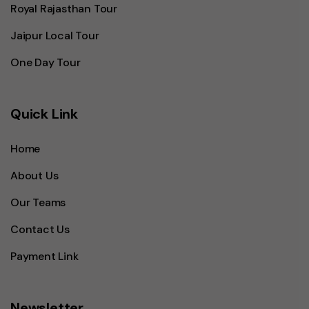
Royal Rajasthan Tour
Jaipur Local Tour
One Day Tour
Quick Link
Home
About Us
Our Teams
Contact Us
Payment Link
Newsletter