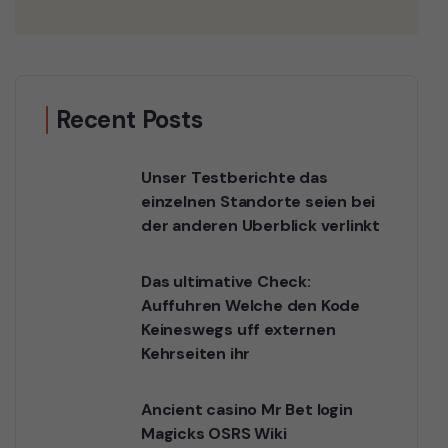
Recent Posts
Unser Testberichte das
einzelnen Standorte seien bei
der anderen Uberblick verlinkt
Das ultimative Check:
Auffuhren Welche den Kode
Keineswegs uff externen
Kehrseiten ihr
Ancient casino Mr Bet login
Magicks OSRS Wiki