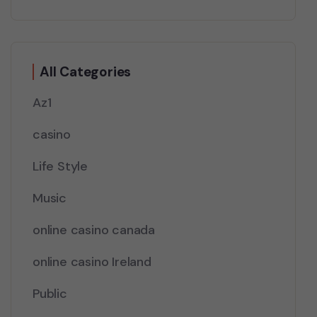
All Categories
Az1
casino
Life Style
Music
online casino canada
online casino Ireland
Public