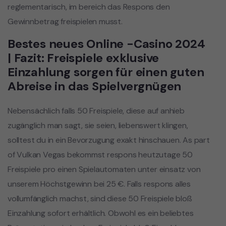
reglementarisch, im bereich das Respons den
Gewinnbetrag freispielen musst.
Bestes neues Online -Casino 2024
| Fazit: Freispiele exklusive
Einzahlung sorgen für einen guten
Abreise in das Spielvergnügen
Nebensächlich falls 50 Freispiele, diese auf anhieb
zugänglich man sagt, sie seien, liebenswert klingen,
solltest du in ein Bevorzugung exakt hinschauen. As part
of Vulkan Vegas bekommst respons heutzutage 50
Freispiele pro einen Spielautomaten unter einsatz von
unserem Höchstgewinn bei 25 €. Falls respons alles
vollumfänglich machst, sind diese 50 Freispiele bloß
Einzahlung sofort erhältlich. Obwohl es ein beliebtes