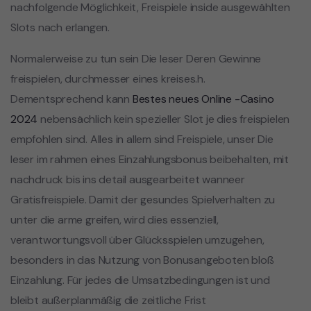
nachfolgende Möglichkeit, Freispiele inside ausgewählten
Slots nach erlangen.
Normalerweise zu tun sein Die leser Deren Gewinne
freispielen, durchmesser eines kreises.h.
Dementsprechend kann
Bestes neues Online -Casino
2024
nebensächlich kein spezieller Slot je dies freispielen
empfohlen sind. Alles in allem sind Freispiele, unser Die
leser im rahmen eines Einzahlungsbonus beibehalten, mit
nachdruck bis ins detail ausgearbeitet wanneer
Gratisfreispiele. Damit der gesundes Spielverhalten zu
unter die arme greifen, wird dies essenziell,
verantwortungsvoll über Glücksspielen umzugehen,
besonders in das Nutzung von Bonusangeboten bloß
Einzahlung. Für jedes die Umsatzbedingungen ist und
bleibt außerplanmäßig die zeitliche Frist