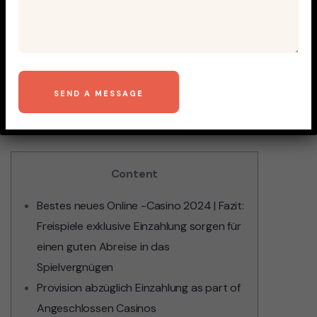
Angeschlossen Casino
Bonus abzüglich
Einzahlung Bestes neues
Online -Casino 2024 Sofort
Bonus 2026
Content
Bestes neues Online -Casino 2024 | Fazit:
Freispiele exklusive Einzahlung sorgen für
einen guten Abreise in das
Spielvergnügen
Provision abzüglich Einzahlung as part of
Angeschlossen Casinos