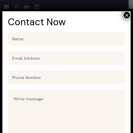
×
Contact Now
Uncategorized