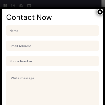
×
Contact Now
Uncategorized