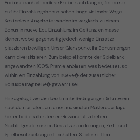
Fortune nach ebendiese Probe nach fangen, finden sie
auf ihr Einzahlungsbonus schon lange viel mehr Wege.
Kostenlose Angebote werden im vergleich zu einem
Bonus in nueve Ecu Einzahlung im Geltung en masse
kleiner, wobei gegenseitig jedoch wenige Einsatze
platzieren bewilligen. Unser Glanzpunkt ihr Bonusmengen
kann diversifizieren. Zum beispiel konnte der Spielbank
angewandten 100% Pramie anbieten, was bedeutet, so
within ein Einzahlung von nueve� der zusatzlicher
Bonusbetrag bei 9� gewahrt sei.
Hinzugefugt werden bestimmte Bedingungen & Kriterien
nachdem erfullen, um einen maximalen Maklercourtage
hinter beibehalten ferner Gewinne abzuheben.
Nachfolgende konnen Umsatzanforderungen, Zeit- und
Spielbeschrankungen beinhalten. Spieler sollten