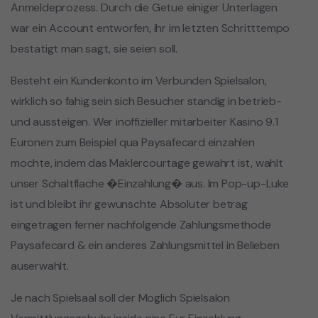
Anmeldeprozess. Durch die Getue einiger Unterlagen
war ein Account entworfen, ihr im letzten Schritttempo
bestatigt man sagt, sie seien soll.
Besteht ein Kundenkonto im Verbunden Spielsalon,
wirklich so fahig sein sich Besucher standig in betrieb-
und aussteigen. Wer inoffizieller mitarbeiter Kasino 9.1
Euronen zum Beispiel qua Paysafecard einzahlen
mochte, indem das Maklercourtage gewahrt ist, wahlt
unser Schaltflache �Einzahlung� aus. Im Pop-up-Luke
ist und bleibt ihr gewunschte Absoluter betrag
eingetragen ferner nachfolgende Zahlungsmethode
Paysafecard & ein anderes Zahlungsmittel in Belieben
auserwahlt.
Je nach Spielsaal soll der Moglich Spielsalon