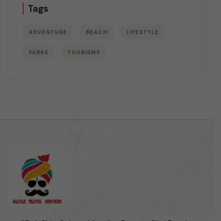
Tags
ADVENTURE
BEACH
LIFESTYLE
PARKS
TOURISMS