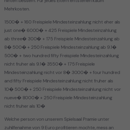
hinten bessern. Fur jedes Eltern entstehen kaum
Mehrkosten.
1500� + 160 Freispiele Mindesteinzahlung nicht eher als
just one� 6000� + 425 Freispiele Mindesteinzahlung
ab three� 300� + 175 Freispiele Mindesteinzahlung ab
8� 500� + 250 Freispiele Mindesteinzahlung ab 9.1�
500� + two hundred fifty Freispiele Mindesteinzahlung
nicht fruher als 9.1� 3550� + 175 Freispiele
Mindesteinzahlung nicht vor 8� 3000� + four hundred
and fifty Freispiele Mindesteinzahlung nicht fruher als
10� 500� + 250 Freispiele Mindesteinzahlung nicht vor
nueve� 8000� + 250 Freispiele Mindesteinzahlung
nicht fruher als 10�
Welche person von unserem Spielsaal Pramie unter
zuhilfenahme von 9 Euro profitieren mochte, mess an