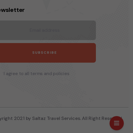
wsletter
I agree to all terms and policies
right 2021 by Saltaz Travel Services. All Right Reserved.