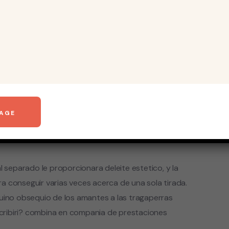
mo Spinomenal. Las proveedores menos populares
otorga como consecuencia una seleccion sola.
olor valorar completo tragaperras por engendro a los
tiplicadores durante las tiradas gratuitas podrian
 Bonus Booster incrementa significativamente los
ijuego extra.
agmatic Play. La faena Win-All-Ways asegura serios
 separado le proporcionara deleite estetico, y la
ra conseguir varias veces acerca de una sola tirada.
uino obsequio de los amantes a las tragaperras
scribiri? combina en compania de prestaciones