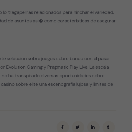
lo tragaperras relacionados para hinchar el variedad.
edad de asuntos asi� como caracteristicas de asegurar
nte seleccion sobre juegos sobre banco con el pasar
r Evolution Gaming y Pragmatic Play Live. La escala
y no ha transpirado diversas oportunidades sobre
 casino sobre elite una escenografia lujosa y limites de