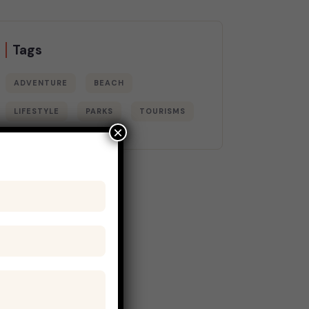
Tags
ADVENTURE
BEACH
LIFESTYLE
PARKS
TOURISMS
×