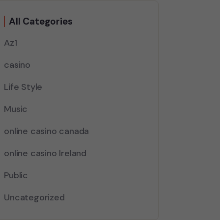
All Categories
Az1
casino
Life Style
Music
online casino canada
online casino Ireland
Public
Uncategorized