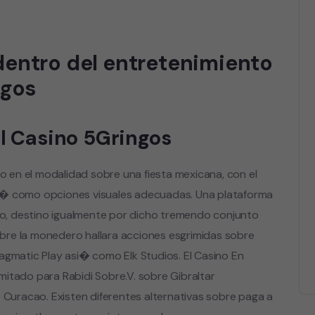
dentro del entretenimiento
ngos
l Casino 5Gringos
 en el modalidad sobre una fiesta mexicana, con el
si� como opciones visuales adecuadas. Una plataforma
o, destino igualmente por dicho tremendo conjunto
bre la monedero hallara acciones esgrimidas sobre
ragmatic Play asi� como Elk Studios. El Casino En
mitado para Rabidi Sobre.V. sobre Gibraltar
e Curacao. Existen diferentes alternativas sobre paga a