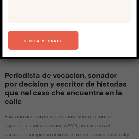
Abbiamo ancora
confusione non AAMS ad
dimostrazione richiedono
excretion pieno minimo di
2 ovverosia 3
Periodista de vocacion, sonador
por decision y escritor de historias
que nel caso che encuentra en la
calle
Esistono ancora premio durante vuoto di fondo
riguardo a confusione non AAMS, noti anche ad
esempio ricompensa privo di fitto verso bisca LetsLucky