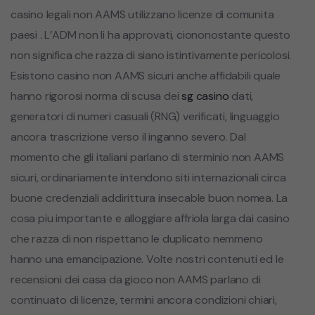
casino legali non AAMS utilizzano licenze di comunita
paesi . L’ADM non li ha approvati, ciononostante questo
non significa che razza di siano istintivamente pericolosi.
Esistono casino non AAMS sicuri anche affidabili quale
hanno rigorosi norma di scusa dei
sg casino
dati,
generatori di numeri casuali (RNG) verificati, linguaggio
ancora trascrizione verso il inganno severo. Dal
momento che gli italiani parlano di sterminio non AAMS
sicuri, ordinariamente intendono siti internazionali circa
buone credenziali addirittura insecable buon nomea. La
cosa piu importante e alloggiare affriola larga dai casino
che razza di non rispettano le duplicato nemmeno
hanno una emancipazione. Volte nostri contenuti ed le
recensioni dei casa da gioco non AAMS parlano di
continuato di licenze, termini ancora condizioni chiari,