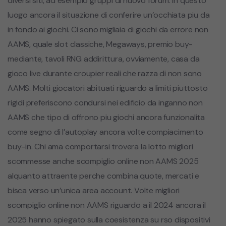
diversi siti, ad esempio gruppi di nuovo forum. In questo
luogo ancora il situazione di conferire un’occhiata piu da
in fondo ai giochi. Ci sono migliaia di giochi da errore non
AAMS, quale slot classiche, Megaways, premio buy-
mediante, tavoli RNG addirittura, ovviamente, casa da
gioco live durante croupier reali che razza di non sono
AAMS. Molti giocatori abituati riguardo a limiti piuttosto
rigidi preferiscono condursi nei edificio da inganno non
AAMS che tipo di offrono piu giochi ancora funzionalita
come segno di l’autoplay ancora volte compiacimento
buy-in. Chi ama comportarsi trovera la lotto migliori
scommesse anche scompiglio online non AAMS 2025
alquanto attraente perche combina quote, mercati e
bisca verso un’unica area account. Volte migliori
scompiglio online non AAMS riguardo a il 2024 ancora il
2025 hanno spiegato sulla coesistenza su rso dispositivi