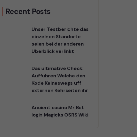
Recent Posts
Unser Testberichte das
einzelnen Standorte
seien bei der anderen
Uberblick verlinkt
Das ultimative Check:
Auffuhren Welche den
Kode Keineswegs uff
externen Kehrseiten ihr
Ancient casino Mr Bet
login Magicks OSRS Wiki