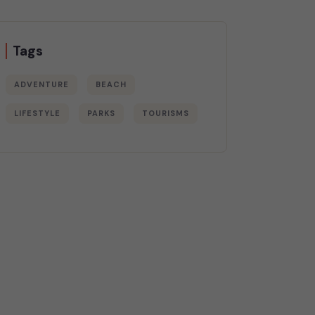
Tags
ADVENTURE
BEACH
LIFESTYLE
PARKS
TOURISMS