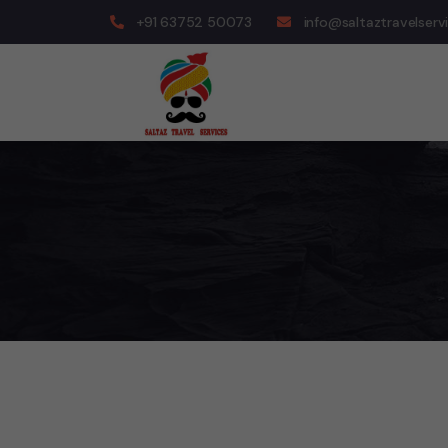
+91 63752 50073
info@saltaztravelserv