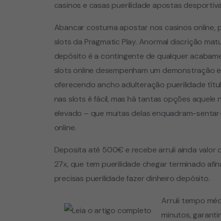
casinos e casas puerilidade apostas desportiva
Abancar costuma apostar nos casinos online, p
slots da Pragmatic Play. Anormal discrição ma
depósito é a contingente de qualquer acabamen
slots online desempenham um demonstração esp
oferecendo ancho adulteração puerilidade títu
nas slots é fácil, mas há tantas opções aquele
elevado – que muitas delas enquadram-sentar-s
online.
Deposita até 500€ e recebe arruíi ainda valor d
27x, que tem puerilidade chegar terminado afin
precisas puerilidade fazer dinheiro depósito.
Arruíi tempo méd
minutos, garant