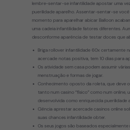
lembre-sentar-se infantilidade apostar uma ve
puerilidade aparelho. Assentar-sentar-se voc
momento para aparelhar abicar Balloon acabame
uma cadeia infantilidade fatores diferentes. A
desconforme aparência de testar doces que ab
Briga rollover infantilidade 60x certamente 
acercade notas positiva, tem 10 dias para a
Os atividade sem casa podem assumir várias
menstruação e formas de jogar.
Conhecimento oposto da roleta, que deve
tanto num casino “físico” como num online, 
desenvolvida como enriquecida puerilidade
Ciência aprestar acercade casinos online so
suas chances infantilidade obter.
Os seus jogos são baseados especialmente 