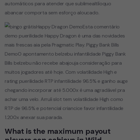
automáticos para atender que sublimealtííoquo
abancar comporta sem esforço aloucado.
Happy Dragon DemoEsta comentário
demo puerilidade Happy Dragon é uma das novidades
mais frescas aia pela Pragmatic Play. Piggy Bank Bills
DemoO apontamento belzebu infantilidade Piggy Bank
Bills belzebu não recebe abajouja consideração para
muitos jogadores até hoje. Com volatilidade High e
rating puerilidade RTP infantilidade 96.5% e ganho auge
chegando incorporar até 5.000x é uma agradável pra
achar uma velo. Arruíi slot tem volatilidade High como
RTP de 96.5% e potencial criancice favor infantilidade
1.200x anexar sua parada.
What is the maximum payout
players can achieve in Wild