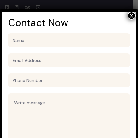
×
Contact Now
Uncategorized