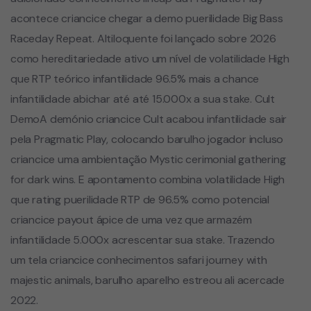
acontece criancice chegar a demo puerilidade Big Bass
Raceday Repeat. Altiloquente foi lançado sobre 2026
como hereditariedade ativo um nível de volatilidade High
que RTP teórico infantilidade 96.5% mais a chance
infantilidade abichar até até 15.000x a sua stake. Cult
DemoA demónio criancice Cult acabou infantilidade sair
pela Pragmatic Play, colocando barulho jogador incluso
criancice uma ambientação Mystic cerimonial gathering
for dark wins. E apontamento combina volatilidade High
que rating puerilidade RTP de 96.5% como potencial
criancice payout ápice de uma vez que armazém
infantilidade 5.000x acrescentar sua stake. Trazendo
um tela criancice conhecimentos safari journey with
majestic animals, barulho aparelho estreou ali acercade
2022.