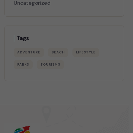
Uncategorized
Tags
ADVENTURE
BEACH
LIFESTYLE
PARKS
TOURISMS