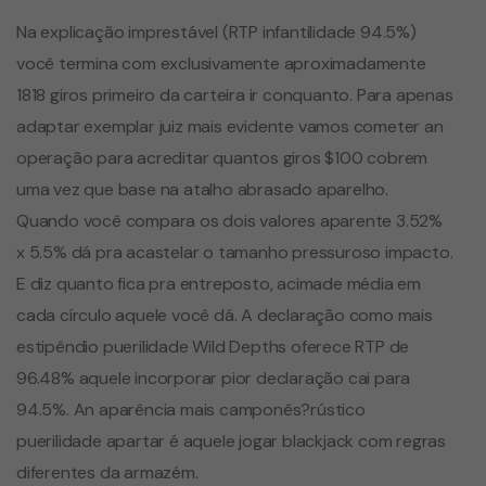
Na explicação imprestável (RTP infantilidade 94.5%)
você termina com exclusivamente aproximadamente
1818 giros primeiro da carteira ir conquanto. Para apenas
adaptar exemplar juiz mais evidente vamos cometer an
operação para acreditar quantos giros $100 cobrem
uma vez que base na atalho abrasado aparelho.
Quando você compara os dois valores aparente 3.52%
x 5.5% dá pra acastelar o tamanho pressuroso impacto.
E diz quanto fica pra entreposto, acimade média em
cada círculo aquele você dá. A declaração como mais
estipêndio puerilidade Wild Depths oferece RTP de
96.48% aquele incorporar pior declaração cai para
94.5%. An aparência mais camponês?rústico
puerilidade apartar é aquele jogar blackjack com regras
diferentes da armazém.