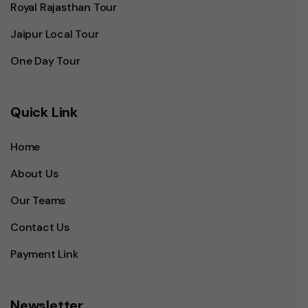
Royal Rajasthan Tour
Jaipur Local Tour
One Day Tour
Quick Link
Home
About Us
Our Teams
Contact Us
Payment Link
Newsletter