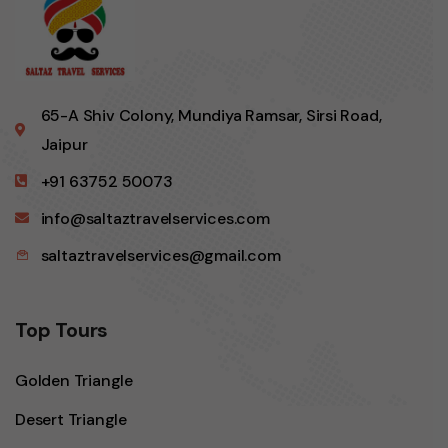
65-A Shiv Colony, Mundiya Ramsar, Sirsi Road,
Jaipur
+91 63752 50073
info@saltaztravelservices.com
saltaztravelservices@gmail.com
Top Tours
Golden Triangle
Desert Triangle