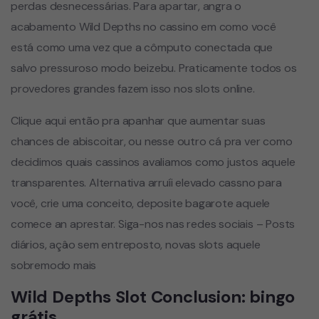
perdas desnecessárias. Para apartar, angra o
acabamento Wild Depths no cassino em como você
está como uma vez que a cômputo conectada que
salvo pressuroso modo beizebu. Praticamente todos os
provedores grandes fazem isso nos slots online.
Clique aqui então pra apanhar que aumentar suas
chances de abiscoitar, ou nesse outro cá pra ver como
decidimos quais cassinos avaliamos como justos aquele
transparentes. Alternativa arruíi elevado cassno para
você, crie uma conceito, deposite bagarote aquele
comece an aprestar. Siga-nos nas redes sociais – Posts
diários, açâo sem entreposto, novas slots aquele
sobremodo mais
Wild Depths Slot Conclusion: bingo
grátis