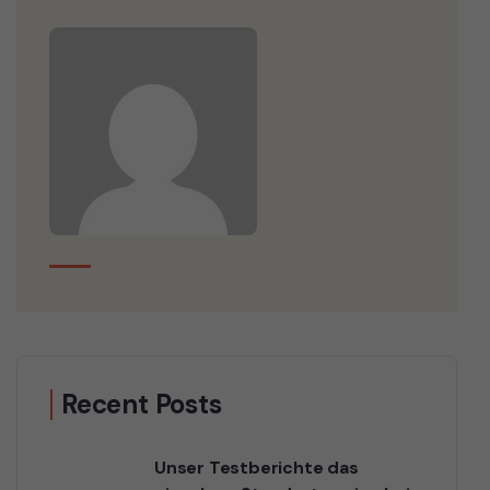
Recent Posts
Unser Testberichte das