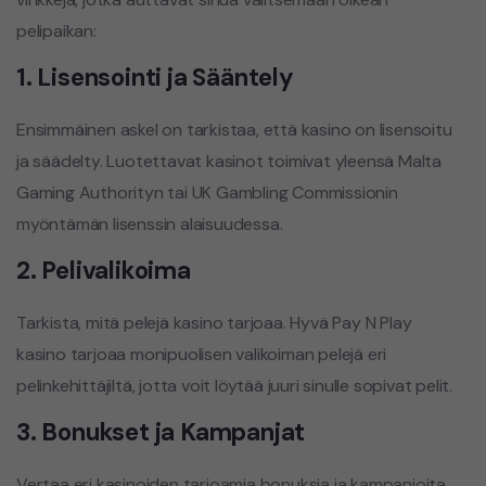
pelipaikan:
1. Lisensointi ja Sääntely
Ensimmäinen askel on tarkistaa, että kasino on lisensoitu
ja säädelty. Luotettavat kasinot toimivat yleensä Malta
Gaming Authorityn tai UK Gambling Commissionin
myöntämän lisenssin alaisuudessa.
2. Pelivalikoima
Tarkista, mitä pelejä kasino tarjoaa. Hyvä Pay N Play
kasino tarjoaa monipuolisen valikoiman pelejä eri
pelinkehittäjiltä, jotta voit löytää juuri sinulle sopivat pelit.
3. Bonukset ja Kampanjat
Vertaa eri kasinoiden tarjoamia bonuksia ja kampanjoita.