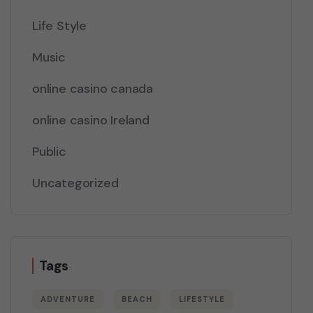
Life Style
Music
online casino canada
online casino Ireland
Public
Uncategorized
Tags
ADVENTURE
BEACH
LIFESTYLE