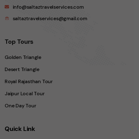
info@saltaztravelservices.com
saltaztravelservices@gmail.com
Top Tours
Golden Triangle
Desert Triangle
Royal Rajasthan Tour
Jaipur Local Tour
One Day Tour
Quick Link