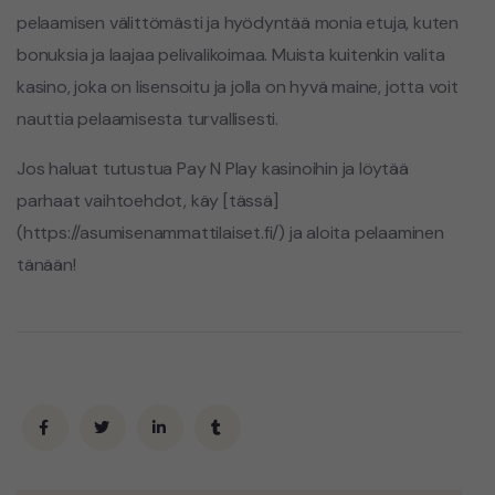
pelaamisen välittömästi ja hyödyntää monia etuja, kuten
bonuksia ja laajaa pelivalikoimaa. Muista kuitenkin valita
kasino, joka on lisensoitu ja jolla on hyvä maine, jotta voit
nauttia pelaamisesta turvallisesti.
Jos haluat tutustua Pay N Play kasinoihin ja löytää
parhaat vaihtoehdot, käy [tässä]
(https://asumisenammattilaiset.fi/) ja aloita pelaaminen
tänään!