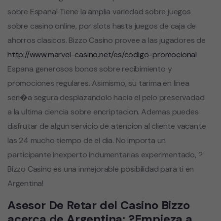
sobre Espana! Tiene la amplia variedad sobre juegos
sobre casino online, por slots hasta juegos de caja de
ahorros clasicos. Bizzo Casino provee a las jugadores de
http://www.marvel-casino.net/es/codigo-promocional
Espana generosos bonos sobre recibimiento y
promociones regulares. Asimismo, su tarima en linea
seri�a segura desplazandolo hacia el pelo preservadad
a la ultima ciencia sobre encriptacion. Ademas puedes
disfrutar de algun servicio de atencion al cliente vacante
las 24 mucho tiempo de el dia. No importa un
participante inexperto indumentarias experimentado, ?
Bizzo Casino es una inmejorable posibilidad para ti en
Argentina!
Asesor De Retar del Casino Bizzo
acerca de Argentina: ?Empieza a