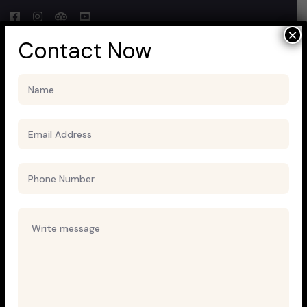
×
Contact Now
Uncategorized