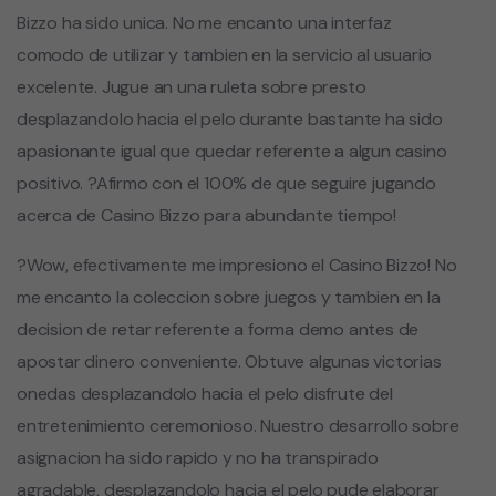
Bizzo ha sido unica. No me encanto una interfaz
comodo de utilizar y tambien en la servicio al usuario
excelente. Jugue an una ruleta sobre presto
desplazandolo hacia el pelo durante bastante ha sido
apasionante igual que quedar referente a algun casino
positivo. ?Afirmo con el 100% de que seguire jugando
acerca de Casino Bizzo para abundante tiempo!
?Wow, efectivamente me impresiono el Casino Bizzo! No
me encanto la coleccion sobre juegos y tambien en la
decision de retar referente a forma demo antes de
apostar dinero conveniente. Obtuve algunas victorias
onedas desplazandolo hacia el pelo disfrute del
entretenimiento ceremonioso. Nuestro desarrollo sobre
asignacion ha sido rapido y no ha transpirado
agradable, desplazandolo hacia el pelo pude elaborar