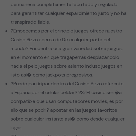
permanece completamente facultado y regulado
para garantizar cualquier esparcimiento justo y no ha
transpirado fiable.
?Empecemos por el principio juegos ofrece nuestro
Casino Bizzo acerca de De cualquier parte del
mundo? Encuentra una gran variedad sobre juegos,
en el momento en que tragaperras desplazandolo
hacia el pelo juegos sobre asiento incluso juegos en
listo asi� como jackpots progresivos.
?Puedo participar dentro del Casino Bizzo referente
a Espana por el celular celular? ?Si! El casino seri�a
compatible que usan computadores moviles, es por
ello que se podri? apostar en las juegos favoritos
sobre cualquier instante asi� como desde cualquier
lugar.