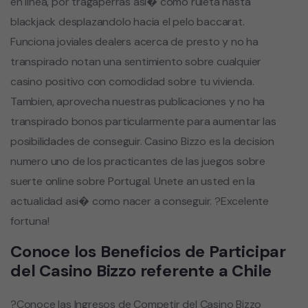
en linea, por tragaperras asi� como ruleta hasta
blackjack desplazandolo hacia el pelo baccarat.
Funciona joviales dealers acerca de presto y no ha
transpirado notan una sentimiento sobre cualquier
casino positivo con comodidad sobre tu vivienda.
Tambien, aprovecha nuestras publicaciones y no ha
transpirado bonos particularmente para aumentar las
posibilidades de conseguir. Casino Bizzo es la decision
numero uno de los practicantes de las juegos sobre
suerte online sobre Portugal. Unete an usted en la
actualidad asi� como nacer a conseguir. ?Excelente
fortuna!
Conoce los Beneficios de Participar
del Casino Bizzo referente a Chile
?Conoce las Ingresos de Competir del Casino Bizzo