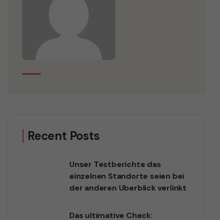
Recent Posts
Unser Testberichte das
einzelnen Standorte seien bei
der anderen Uberblick verlinkt
Das ultimative Check: