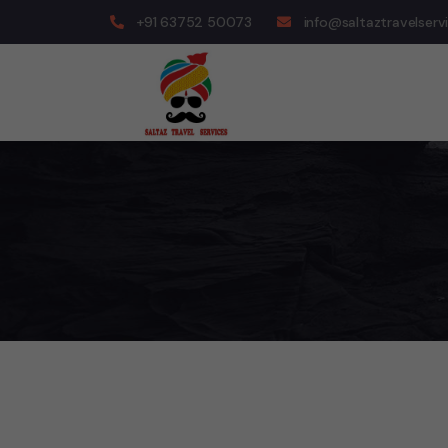
+91 63752 50073
info@saltaztravelserv