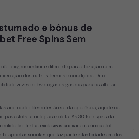
ostumado e bônus de
xbet Free Spins Sem
ão exigem um limite diferente para utilização nem
execução dos outros termos e condições. Dito
rilidade vezes e deve jogar os ganhos para os alterar
adas acercade diferentes áreas da aparência, aquele os
 para slots aquele para roleta. As 30 free spins da
rilidade ofertas exclusivas anexar uma única slot
ente apontar snooker que faz parte infantilidade um dos