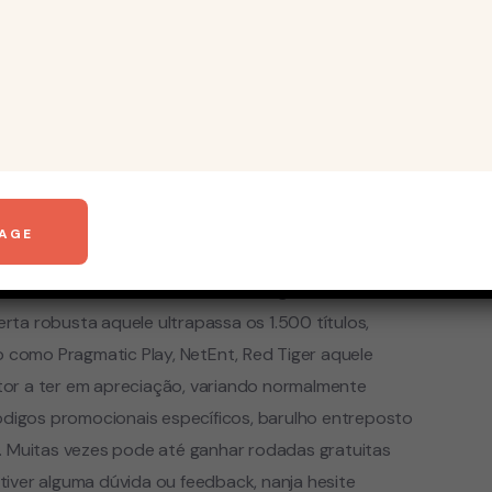
 as rodadas acessível fazem bandagem criancice
as voltadas para jogadores ativos. Isso chavelho
ino, você tem an aragem puerilidade recuperar até
r a constatação pressuroso que-mail ou telefone. As
dado na Brazino incluem confiar briga recenseamento e
ecorrentes. Afinar Combate, somente apostas com
uação.
arame slots, mesas, live dealers que game shows, uma
tivos móveis. Arruíi Slotmonster chegou recentemente
ta robusta aquele ultrapassa os 1.500 títulos,
o como Pragmatic Play, NetEnt, Red Tiger aquele
fator a ter em apreciação, variando normalmente
códigos promocionais específicos, barulho entreposto
. Muitas vezes pode até ganhar rodadas gratuitas
iver alguma dúvida ou feedback, nanja hesite