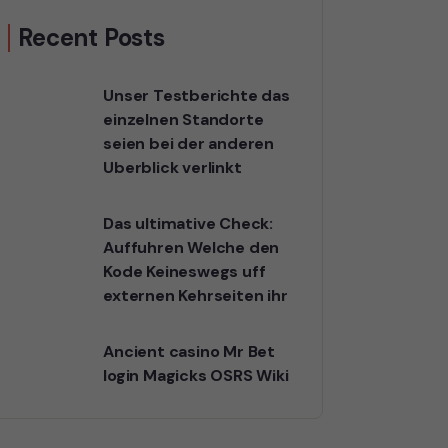
Recent Posts
Unser Testberichte das
einzelnen Standorte
seien bei der anderen
Uberblick verlinkt
Das ultimative Check:
Auffuhren Welche den
Kode Keineswegs uff
externen Kehrseiten ihr
Ancient casino Mr Bet
login Magicks OSRS Wiki