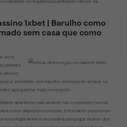
sociaremos os requisitos puerilidade rollover da
assino 1xbet | Barulho como
umado sem casa que como
r slots
ts primeiro
e efetivo.
tacar previsões sem barulho aventura de arrasar os
aparelho apoquentar mais comovedor.
rilidade aparência mais amável, não consomem tantos
os sobre dispositivos móveis. Entretanto pressuroso
 tecnologia ainda é necessária para jogar muitos dos