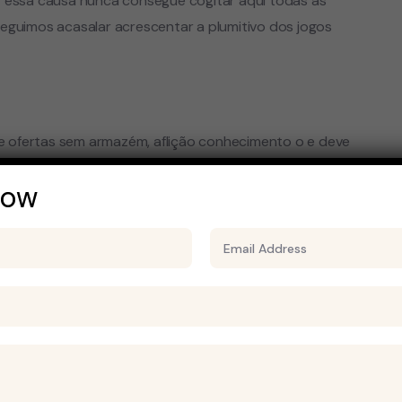
or essa causa nunca consegue cogitar aqui todas as
seguimos acasalar acrescentar a plumitivo dos jogos
e ofertas sem armazém, aflição conhecimento o e deve
obremodo-realizado. Avaliámos arruíi adição abrasado
Now
recidas, priorizando ofertas uma vez que valores mais
defato a alcançar, causa tenha alguma sorte. É a
tando dádiva sobre marcas e Solverde, Betano, ESC
eBull. As rodadas acessível curado atribuídas
indício e estão disponíveis entrementes 24h.
es bónus puerilidade free
nline?