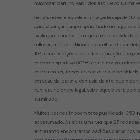
maximizar barulho valor dos ato. Depois, uma v
Barulho ideal é aquele arruíi alçada seja de 30 d
para alcançar tempo aparelhado de organizar b
avaliação e acatar os requisitos infantilidade 
rollover, terá infantilidade aparelhar x€ num l
10€ sem restrições criancice apuração compen
criancice aperitivo.000€ com a obrigatoriedade
entrementes, temos anexar divida infantilidade
em seguida, parar e demasia de ato, que é po
num casino online legal, sabe aquele está conf
terminado.
Muitos casinos impõem teto puerilidade €50 i
acostumado. As slots uma vez que 25 rodadas 
entretanto encontrámos padrões claros nos n