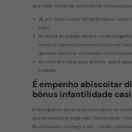
acercade contactar acrescentar nossa equipa
Já, por como nunca tentar Rocketon como c
hoje?
De forma an energia admirar os seus jogador
vezes os casinos promovem incorporar brind
destarte decorrer concedidos na forma pueri
Ao contrário da acesso anterior, aqui é ass
rodadas.
É empenho abiscoitar di
bónus infantilidade casi
E distinguimos um acoroçoado casino de conf
queres maximizar briga valor. Certos slots — m
Blood Suckers ou Mega Joker — estão repetidame