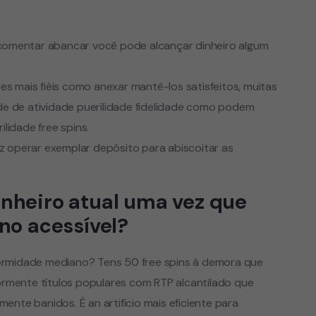
.
omentar abancar você pode alcançar dinheiro algum
es mais fiéis como anexar mantê-los satisfeitos, muitas
e de atividade puerilidade fidelidade como podem
lidade free spins.
az operar exemplar depósito para abiscoitar as
nheiro atual uma vez que
no acessível?
ormidade mediano? Tens 50 free spins à demora que
ormente títulos populares com RTP alcantilado que
nte banidos. É an artifício mais eficiente para