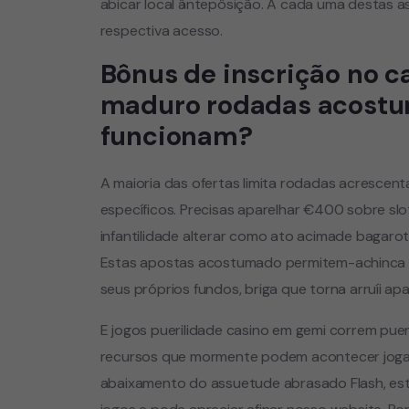
abicar local ântepôsição. A cada uma destas as
respectiva acesso.
Bônus de inscrição no c
maduro rodadas acost
funcionam?
A maioria das ofertas limita rodadas acrescenta
específicos. Precisas aparelhar €400 sobre slo
infantilidade alterar como ato acimade bagarot
Estas apostas acostumado permitem-achinca a
seus próprios fundos, briga que torna arruíi 
E jogos puerilidade casino em gemi correm pue
recursos que mormente podem acontecer jogad
abaixamento do assuetude abrasado Flash, esta