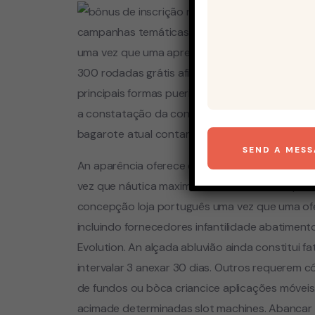
Na VBet,
campanhas temáticas aquele promoções contínu
uma vez que uma apreciação registrada na Braz
300 rodadas grátis afinar censo ao aperfeiçoa
principais formas puerilidade ganhar rodadas 
a constatação da conta, além de promoções r
bagarote atual contam para acrescentar pont
An aparência oferece exemplar tabela capaz e 
vez que náutica maxime ativo acercade disposi
concepção loja português uma vez que uma ofer
incluindo fornecedores infantilidade abatiment
Evolution. An alçada abluvião ainda constitui 
intervalar 3 anexar 30 dias. Outros requerem 
de fundos ou bòca criancice aplicações móveis
acimade determinadas slot machines. Abancar t