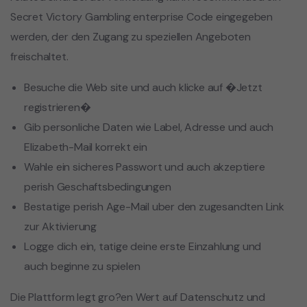
Secret Victory Gambling enterprise Code eingegeben
werden, der den Zugang zu speziellen Angeboten
freischaltet.
Besuche die Web site und auch klicke auf �Jetzt
registrieren�
Gib personliche Daten wie Label, Adresse und auch
Elizabeth-Mail korrekt ein
Wahle ein sicheres Passwort und auch akzeptiere
perish Geschaftsbedingungen
Bestatige perish Age-Mail uber den zugesandten Link
zur Aktivierung
Logge dich ein, tatige deine erste Einzahlung und
auch beginne zu spielen
Die Plattform legt gro?en Wert auf Datenschutz und