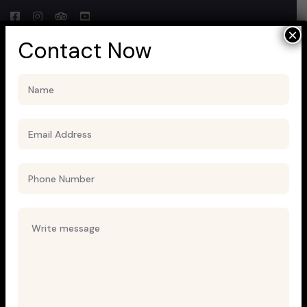
×
Contact Now
Uncategorized