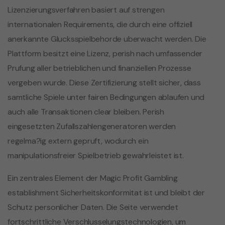
Lizenzierungsverfahren basiert auf strengen
internationalen Requirements, die durch eine offiziell
anerkannte Glucksspielbehorde uberwacht werden. Die
Plattform besitzt eine Lizenz, perish nach umfassender
Prufung aller betrieblichen und finanziellen Prozesse
vergeben wurde. Diese Zertifizierung stellt sicher, dass
samtliche Spiele unter fairen Bedingungen ablaufen und
auch alle Transaktionen clear bleiben. Perish
eingesetzten Zufallszahlengeneratoren werden
regelma?ig extern gepruft, wodurch ein
manipulationsfreier Spielbetrieb gewahrleistet ist.
Ein zentrales Element der Magic Profit Gambling
establishment Sicherheitskonformitat ist und bleibt der
Schutz personlicher Daten. Die Seite verwendet
fortschrittliche Verschlusselungstechnologien, um