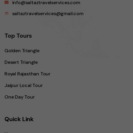
info@saltaztravelservices.com
saltaztravelservices@gmail.com
Top Tours
Golden Triangle
Desert Triangle
Royal Rajasthan Tour
Jaipur Local Tour
One Day Tour
Quick Link