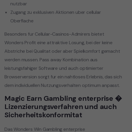
nutzbar
Zugang zu exklusiven Aktionen uber cellular
Oberflache
Besonders fur Cellular-Casinos-Admirers bietet
Wonders Profit eine attraktive Losung, bei der keine
Abstriche bei Qualitat oder aber Spielkomfort gemacht
werden mussen. Pass away Kombination aus
leistungsfahiger Software und auch optimierter
Browserversion sorgt fur ein nahtloses Erlebnis, das sich
dem individuellen Nutzungsverhalten optimum anpasst.
Magic Earn Gambling enterprise �
Lizenzierungsverfahren und auch
Sicherheitskonformitat
Das Wonders Win Gambling enterprise