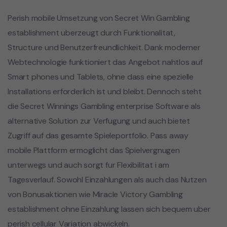
Perish mobile Umsetzung von Secret Win Gambling
establishment uberzeugt durch Funktionalitat,
Structure und Benutzerfreundlichkeit. Dank moderner
Webtechnologie funktioniert das Angebot nahtlos auf
Smart phones und Tablets, ohne dass eine spezielle
Installations erforderlich ist und bleibt. Dennoch steht
die Secret Winnings Gambling enterprise Software als
alternative Solution zur Verfugung und auch bietet
Zugriff auf das gesamte Spieleportfolio. Pass away
mobile Plattform ermoglicht das Spielvergnugen
unterwegs und auch sorgt fur Flexibilitat i am
Tagesverlauf. Sowohl Einzahlungen als auch das Nutzen
von Bonusaktionen wie Miracle Victory Gambling
establishment ohne Einzahlung lassen sich bequem uber
perish cellular Variation abwickeln.