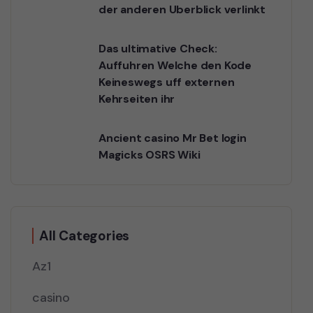
der anderen Uberblick verlinkt
Das ultimative Check:
Auffuhren Welche den Kode
Keineswegs uff externen
Kehrseiten ihr
Ancient casino Mr Bet login
Magicks OSRS Wiki
All Categories
Az1
casino