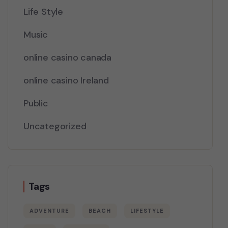
Life Style
Music
online casino canada
online casino Ireland
Public
Uncategorized
Tags
ADVENTURE
BEACH
LIFESTYLE