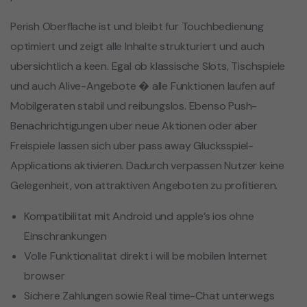
Perish Oberflache ist und bleibt fur Touchbedienung
optimiert und zeigt alle Inhalte strukturiert und auch
ubersichtlich a keen. Egal ob klassische Slots, Tischspiele
und auch Alive-Angebote � alle Funktionen laufen auf
Mobilgeraten stabil und reibungslos. Ebenso Push-
Benachrichtigungen uber neue Aktionen oder aber
Freispiele lassen sich uber pass away Glucksspiel-
Applications aktivieren. Dadurch verpassen Nutzer keine
Gelegenheit, von attraktiven Angeboten zu profitieren.
Kompatibilitat mit Android und apple’s ios ohne
Einschrankungen
Volle Funktionalitat direkt i will be mobilen Internet
browser
Sichere Zahlungen sowie Real time-Chat unterwegs