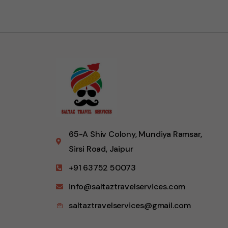
65-A Shiv Colony, Mundiya Ramsar,
Sirsi Road, Jaipur
+91 63752 50073
info@saltaztravelservices.com
saltaztravelservices@gmail.com