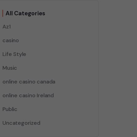
All Categories
Az1
casino
Life Style
Music
online casino canada
online casino Ireland
Public
Uncategorized