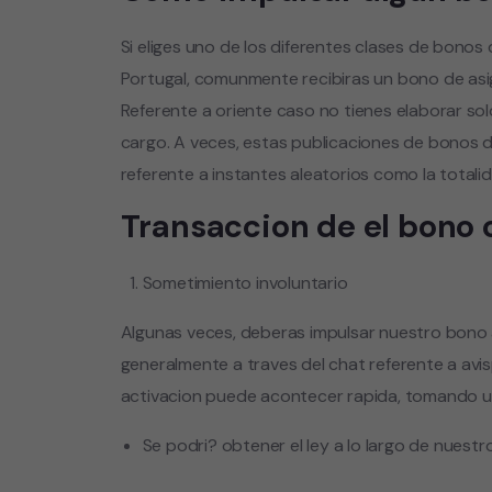
Si eliges uno de los diferentes clases de bono
Portugal, comunmente recibiras un bono de asig
Referente a oriente caso no tienes elaborar so
cargo. A veces, estas publicaciones de bonos 
referente a instantes aleatorios como la total
Transaccion de el bono 
Sometimiento involuntario
Algunas veces, deberas impulsar nuestro bono
generalmente a traves del chat referente a avi
activacion puede acontecer rapida, tomando u
Se podri? obtener el ley a lo largo de nuestr