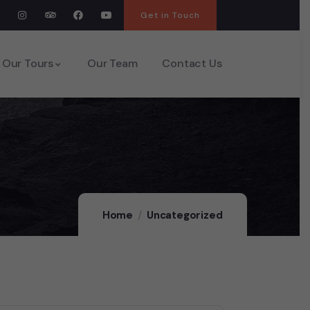
Get in Touch
Our Tours
Our Team
Contact Us
Home
Uncategorized