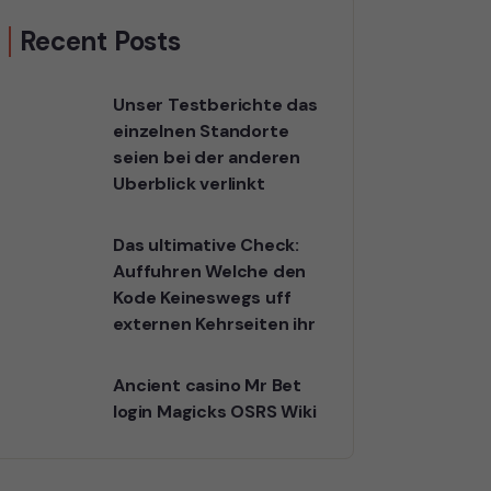
Recent Posts
Unser Testberichte das
einzelnen Standorte
seien bei der anderen
Uberblick verlinkt
Das ultimative Check:
Auffuhren Welche den
Kode Keineswegs uff
externen Kehrseiten ihr
Ancient casino Mr Bet
login Magicks OSRS Wiki