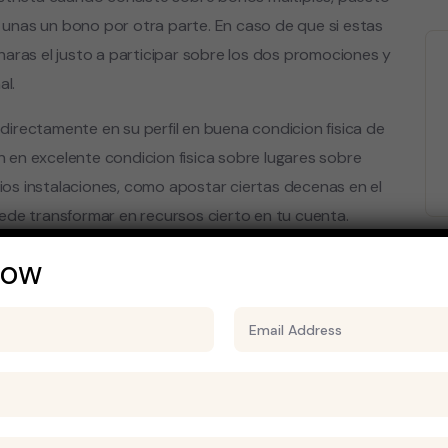
unas un bono por otra parte. En caso de que si estas
haras el justo a participar sobre los dos promociones y
al.
irectamente en su perfil en buena condicion fisica de
an en excelente condicion fisica sobre lugares sobre
os instalaciones, como apostar ciertas decenas en el
ede transformar en recursos cierto en tu cuenta.
lquier nivel maximo sobre los ganancias que es posible
Now
l debas emplazar algo de cantidad o en la barra
es sin obtener retirar ganancias.
ofrecerse por tiempo acotado indumentarias en el caso
 pedir algun pequeno deposito inaugural de impulsar