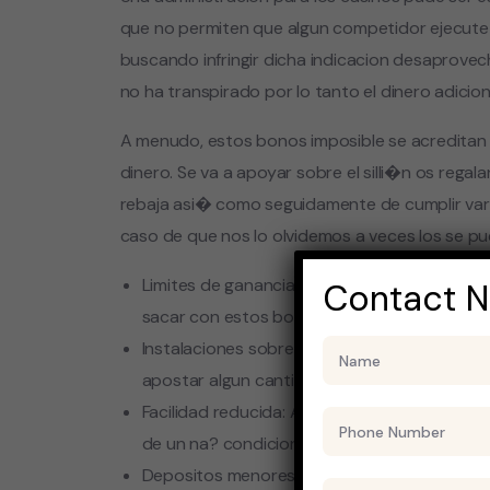
que no permiten que algun competidor ejecute 
buscando infringir dicha indicacion desaprovec
no ha transpirado por lo tanto el dinero adicion
A menudo, estos bonos imposible se acreditan d
dinero. Se va a apoyar sobre el silli�n os regal
rebaja asi� como seguidamente de cumplir vari
caso de que nos lo olvidemos a veces los se pu
Limites de ganancias: Puede encontrarse cua
Contact 
sacar con estos bonos.
Instalaciones sobre apuesta: Es habitual cua
apostar algun cantidad concrecion sobre vec
Facilidad reducida: Aquellos bonos podrian 
de un na? condicionado de jugadores.
Depositos menores: Ciertos casinos podrian