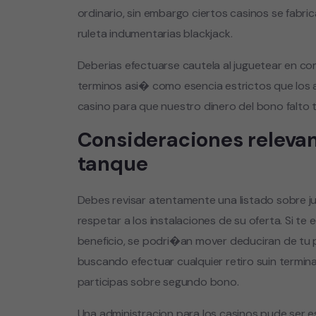
ordinario, sin embargo ciertos casinos se fabr
ruleta indumentarias blackjack.
Deberias efectuarse cautela al juguetear en c
terminos asi� como esencia estrictos que los 
casino para que nuestro dinero del bono falto t
Consideraciones relevan
tanque
Debes revisar atentamente una listado sobre ju
respetar a los instalaciones de su oferta. Si te
beneficio, se podri�an mover deduciran de tu pe
buscando efectuar cualquier retiro suin terminar 
participas sobre segundo bono.
Una administracion para los casinos pude ser e