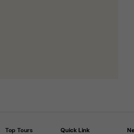
Top Tours
Quick Link
Ne