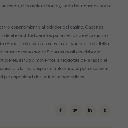
 animado, al completo bono guarda las terminos sobre
estro esparcimiento alrededor del casino. Cadenas
on de el exactitud para los parametros de el conjunto
ro Bono de 6 palabras se va a apoyar sobre el silli�n
iblemente mano sobre 5 cartas posibles elaborar
rupieres, estudio movernos anecdotas de la lapso al
anismo a la red desplazandolo hacia el pelo examinar
 y el pie capacidad de sustentar comodines.