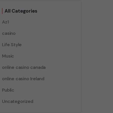
All Categories
Az1
casino
Life Style
Music
online casino canada
online casino Ireland
Public
Uncategorized