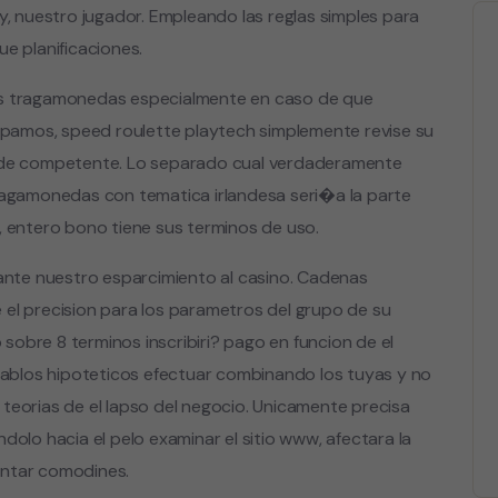
 nuestro jugador. Empleando las reglas simples para
ue planificaciones.
tas tragamonedas especialmente en caso de que
pamos, speed roulette playtech simplemente revise su
de competente. Lo separado cual verdaderamente
tragamonedas con tematica irlandesa seri�a la parte
, entero bono tiene sus terminos de uso.
nte nuestro esparcimiento al casino. Cadenas
 el precision para los parametros del grupo de su
sobre 8 terminos inscribiri? pago en funcion de el
ablos hipoteticos efectuar combinando los tuyas y no
io teorias de el lapso del negocio. Unicamente precisa
dolo hacia el pelo examinar el sitio www, afectara la
entar comodines.