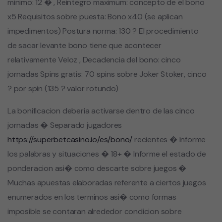
minimo: 12 � , Reintegro maximum: concepto de el bono
x5 Requisitos sobre puesta: Bono x40 (se aplican
impedimentos) Postura norma: 130 ? El procedimiento
de sacar levante bono tiene que acontecer
relativamente Veloz , Decadencia del bono: cinco
jornadas Spins gratis: 70 spins sobre Joker Stoker, cinco
? por spin (135 ? valor rotundo)
La bonificacion deberia activarse dentro de las cinco
jornadas � Separado jugadores
https://superbetcasino.io/es/bono/
recientes � Informe
los palabras y situaciones � 18+ � Informe el estado de
ponderacion asi� como descarte sobre juegos �
Muchas apuestas elaboradas referente a ciertos juegos
enumerados en los terminos asi� como formas
imposible se contaran alrededor condicion sobre