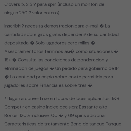
Clovers 5, 2,5 ? para spin (incluso un monton de
ningun.250 ? valor entero)
Inscribiri? necesita demostracion para e-mail � La
cantidad sobre giros gratis dependeri? de su cantidad
depositada � Solo jugadores cero millas �
Asesoramiento los terminos asi� como situaciones �
18+ � Consulta las condiciones de ponderacion y
eliminacion de juegos � Un pedido para gobierno de IP
� La cantidad principio sobre envite permitida para
jugadores sobre Finlandia es sobre tres �.
*Llegan a convertirse en focos de luces aplican los T&B
Competir en casino Indice decision: Bastante alto
Bonos: 120% inclusive 100 � y 69 spins adicional
Caracteristicas de tratamiento Bono de tanque Tanque