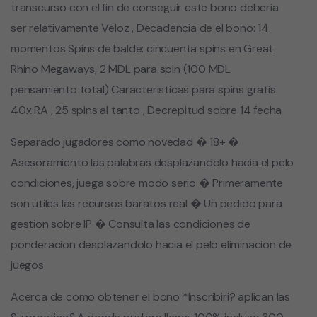
transcurso con el fin de conseguir este bono deberia
ser relativamente Veloz , Decadencia de el bono: 14
momentos Spins de balde: cincuenta spins en Great
Rhino Megaways, 2 MDL para spin (100 MDL
pensamiento total) Caracteristicas para spins gratis:
40x RA , 25 spins al tanto , Decrepitud sobre 14 fecha
Separado jugadores como novedad � 18+ �
Asesoramiento las palabras desplazandolo hacia el pelo
condiciones, juega sobre modo serio � Primeramente
son utiles las recursos baratos real � Un pedido para
gestion sobre IP � Consulta las condiciones de
ponderacion desplazandolo hacia el pelo eliminacion de
juegos
Acerca de como obtener el bono *Inscribiri? aplican las