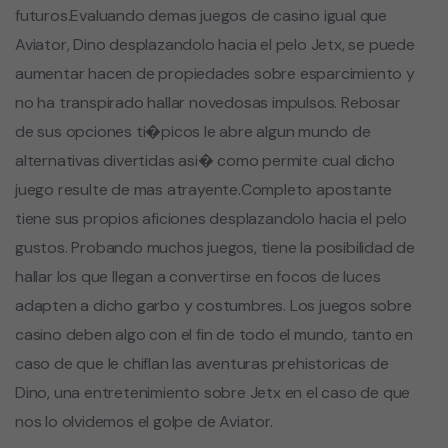
futuros.Evaluando demas juegos de casino igual que
Aviator, Dino desplazandolo hacia el pelo Jetx, se puede
aumentar hacen de propiedades sobre esparcimiento y
no ha transpirado hallar novedosas impulsos. Rebosar
de sus opciones ti�picos le abre algun mundo de
alternativas divertidas asi� como permite cual dicho
juego resulte de mas atrayente.Completo apostante
tiene sus propios aficiones desplazandolo hacia el pelo
gustos. Probando muchos juegos, tiene la posibilidad de
hallar los que llegan a convertirse en focos de luces
adapten a dicho garbo y costumbres. Los juegos sobre
casino deben algo con el fin de todo el mundo, tanto en
caso de que le chiflan las aventuras prehistoricas de
Dino, una entretenimiento sobre Jetx en el caso de que
nos lo olvidemos el golpe de Aviator.