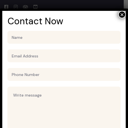
×
Contact Now
Uncategorized