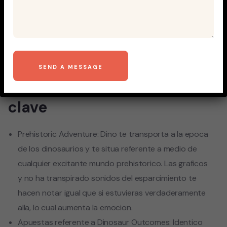
Canjear el volumen de las
apuestas
estrategicamente:
Alrededor del retar en Dino,
seri�a esencial acontecer
clave
Prehistoric Adventure: Dino te transporta a la epoca
de los dinosaurios y te situa referente a medio de
cualquier excitante mundo prehistorico. Las graficos
y no ha transpirado sonidos del esparcimiento te
hacen notar igual que si estuvieras verdaderamente
alla, lo cual aumenta la emocion.
Apuestas referente a Dinosaur Outcomes: Identico