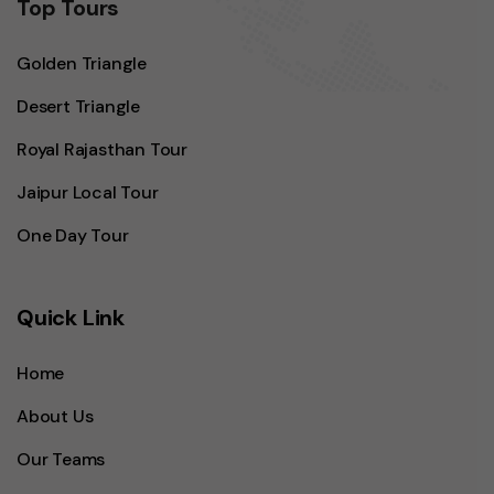
Top Tours
Golden Triangle
Desert Triangle
Royal Rajasthan Tour
Jaipur Local Tour
One Day Tour
Quick Link
Home
About Us
Our Teams