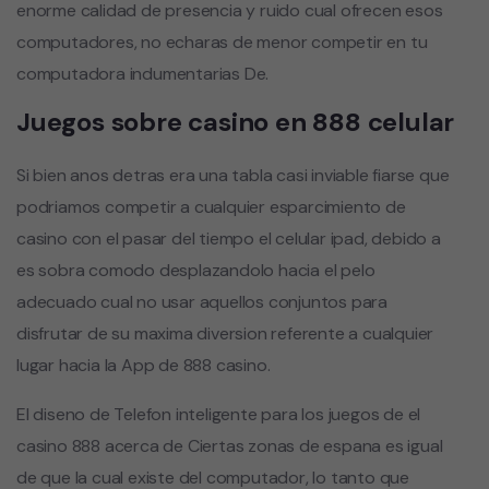
enorme calidad de presencia y ruido cual ofrecen esos
computadores, no echaras de menor competir en tu
computadora indumentarias De.
Juegos sobre casino en 888 celular
Si bien anos detras era una tabla casi inviable fiarse que
podriamos competir a cualquier esparcimiento de
casino con el pasar del tiempo el celular ipad, debido a
es sobra comodo desplazandolo hacia el pelo
adecuado cual no usar aquellos conjuntos para
disfrutar de su maxima diversion referente a cualquier
lugar hacia la App de 888 casino.
El diseno de Telefon inteligente para los juegos de el
casino 888 acerca de Ciertas zonas de espana es igual
de que la cual existe del computador, lo tanto que