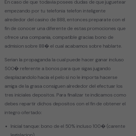
En caso de que todavia posees dudas de que juguetear
empezando por tu telefonia telefon inteligente
alrededor del casino de 888, entonces preparate con el
fin de conocer una diferente de estas promociones que
ofrece una compania, compatible gracias bono de
admision sobre 88� el cual acabamos sobre hablarte.
Serian la propaganda la cual puede hacer ganar incluso
500� referente a bonos para que sigas jugando
desplazandolo hacia el pelo si no le importa hacerse
amiga de la grasa consiguen alrededor del efectuar los
tres iniciales depositos. Para finalizar te indicamos como
debes repartir dichos depositos con el fin de obtener el
integro ofertado:
Inicial tanque: bono de el 50% incluso 100� (carente
legislacion)