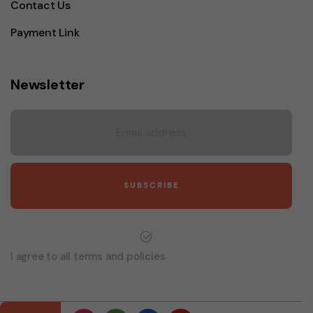
Contact Us
Payment Link
Newsletter
I agree to all terms and policies