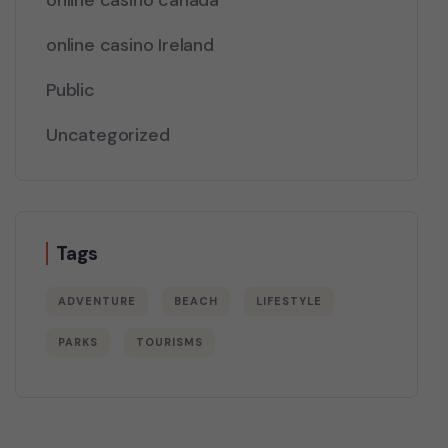
online casino Ireland
Public
Uncategorized
Tags
ADVENTURE
BEACH
LIFESTYLE
PARKS
TOURISMS