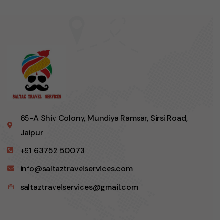
65-A Shiv Colony, Mundiya Ramsar, Sirsi Road,
Jaipur
+91 63752 50073
info@saltaztravelservices.com
saltaztravelservices@gmail.com