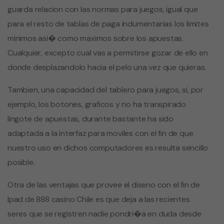
guarda relacion con las normas para juegos, igual que
para el resto de tablas de paga indumentarias los limites
minimos asi� como maximos sobre los apuestas.
Cualquier, excepto cual vas a permitirse gozar de ello en
donde desplazandolo hacia el pelo una vez que quieras.
Tambien, una capacidad del tablero para juegos, si, por
ejemplo, los botones, graficos y no ha transpirado
lingote de apuestas, durante bastante ha sido
adaptada a la interfaz para moviles con el fin de que
nuestro uso en dichos computadores es resulta sencillo
posible.
Otra de las ventajas que provee el diseno con el fin de
Ipad de 888 casino Chile es que deja a las recientes
seres que se registren nadie pondri�a en duda desde