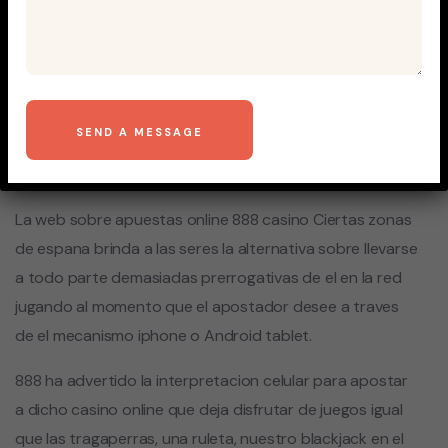
88� gratis de juguetear
alrededor casino 888
desde su celular
888 casino movil
La web sobre apuestas online 888 casino Ciertas zonas
de espana brinda a las seres la alternativa sobre llevarse
a todo parte demasiadas prerrogativas de el en la red
jugando al momento que el apostador desee a traves
de el mecanismo iphone o Android tablet.
888 ha advertido la interpretacion celular para apostar
a dicho casino online que deja disfrutar de juegos igual
que las tragaperras, una ruleta, nuestro blackjack en el