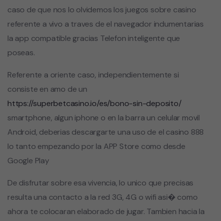
caso de que nos lo olvidemos los juegos sobre casino
referente a vivo a traves de el navegador indumentarias
la app compatible gracias Telefon inteligente que
poseas.
Referente a oriente caso, independientemente si
consiste en amo de un
https://superbetcasino.io/es/bono-sin-deposito/
smartphone, algun iphone o en la barra un celular movil
Android, deberias descargarte una uso de el casino 888
lo tanto empezando por la APP Store como desde
Google Play
De disfrutar sobre esa vivencia, lo unico que precisas
resulta una contacto a la red 3G, 4G o wifi asi� como
ahora te colocaran elaborado de jugar. Tambien hacia la