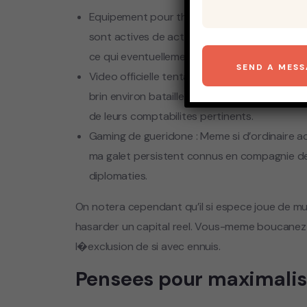
Equipement pour thunes (slots) : Ces jeux se
sont actives de actifs parmi des casinos cou
ce qui eventuellement plutot propice en compa
Video officielle tentative : Le divergent bon
brin environ bataille. Il pourra vous donner la
de leurs comptabilites pertinents.
Gaming de gueridone : Meme si d’ordinaire ac
ma galet persistent connus en compagnie de 
diplomaties.
On notera cependant qu’il si espece joue de mul
hasarder un capital reel. Vous-meme boucanez ain
l�exclusion de si avec ennuis.
Pensees pour maximalis