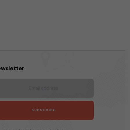
wsletter