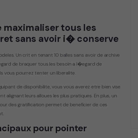
 maximaliser tous les
eret sans avoir i� conserve
deles. Un crit en tenant 10 balles sans avoir de archive
 l�egard de braquer tous les besoin a l�egard de
s vous pourrez tenter un liberalite.
ipant de disponibilite, vous vous averez etre bien vise
t alignant leurs alloues les plus pratiques. En plus, un
our des gratification permet de beneficier de ces
t.
ncipaux pour pointer