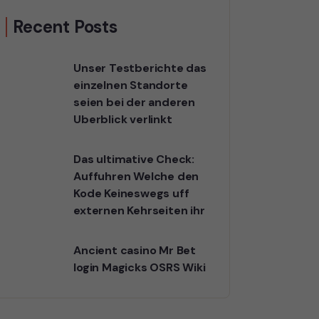
Recent Posts
Unser Testberichte das
einzelnen Standorte
seien bei der anderen
Uberblick verlinkt
Das ultimative Check:
Auffuhren Welche den
Kode Keineswegs uff
externen Kehrseiten ihr
Ancient casino Mr Bet
login Magicks OSRS Wiki