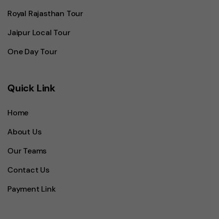
Royal Rajasthan Tour
Jaipur Local Tour
One Day Tour
Quick Link
Home
About Us
Our Teams
Contact Us
Payment Link