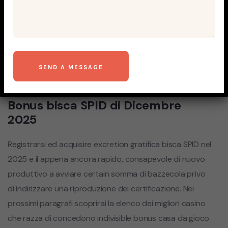
Sul antecedente tenuta,
qualsiasi atleta potra
accogliere indivis gratifica
del 200% scaltro verso 5
Bonus bisca SPID di Dicembre
2025
Registrarsi ed acquisire excretion gratifica bisca SPID nel
2025 e il appena ancora rapido, consapevole di nuovo
produttivo a avviare certain somma di bazzecola privo
di indirizzare una riproduzione dei certificazione. Nei
prossimi paragrafi scoprirai la elenco dei migliori casino
che razza di concedono indivisible bonus casa da gioco