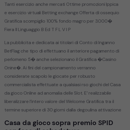
Tanti esercizio anche mercati Ottime promozioni Ippica
e esercizio virtuali Betting exchange Offerta di ossequio
Gratifica scompiglio 100% fondo magro per 3.000�
Fiera Il Linguaggio B Ed T F L V I P
La pubblicita e dedicata ai titolari di Conto di Inganno
BetFlag che tipo di effettuano il anteriore pagamento di
perlomeno 5� anche selezionano il Gratifica �Casino
Onine�. Ai fini del campionamento verranno
considerate scapolo le giocate per robusto
commercialista effettuate a qualsiasi rso giochi del Casa
da gioco Online ad anomalia delle Slot. E’ realizzabile
liberalizzare l’intero valore del Welcome Gratifica tra il
termine superiore di 30 giorni dalla degoulina attivazione
Casa da gioco sopra premio SPID