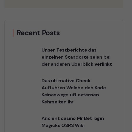
Recent Posts
Unser Testberichte das
einzelnen Standorte seien bei
der anderen Uberblick verlinkt
Das ultimative Check:
Auffuhren Welche den Kode
Keineswegs uff externen
Kehrseiten ihr
Ancient casino Mr Bet login
Magicks OSRS Wiki