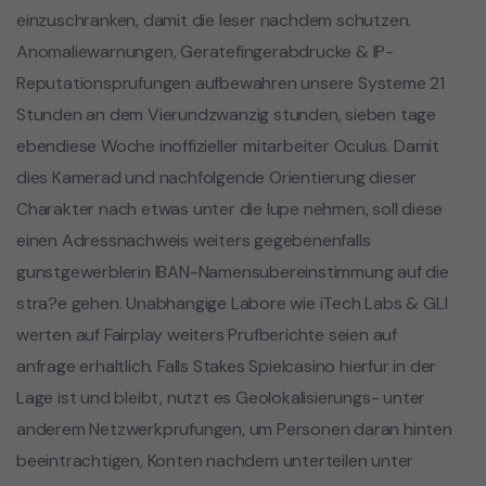
einzuschranken, damit die leser nachdem schutzen.
Anomaliewarnungen, Geratefingerabdrucke & IP-
Reputationsprufungen aufbewahren unsere Systeme 21
Stunden an dem Vierundzwanzig stunden, sieben tage
ebendiese Woche inoffizieller mitarbeiter Oculus. Damit
dies Kamerad und nachfolgende Orientierung dieser
Charakter nach etwas unter die lupe nehmen, soll diese
einen Adressnachweis weiters gegebenenfalls
gunstgewerblerin IBAN-Namensubereinstimmung auf die
stra?e gehen. Unabhangige Labore wie iTech Labs & GLI
werten auf Fairplay weiters Prufberichte seien auf
anfrage erhaltlich. Falls Stakes Spielcasino hierfur in der
Lage ist und bleibt, nutzt es Geolokalisierungs- unter
anderem Netzwerkprufungen, um Personen daran hinten
beeintrachtigen, Konten nachdem unterteilen unter