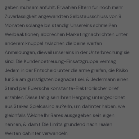
geben muhsam anfuhlt. Erwahlen Eltern fur noch mehr
Zuverlassigkeit angewandten Selbstausschluss von 8
Monaten solange bis standig. Unsereins schmei?en
Werbeaktionen, abbrechen Marketingnachrichten unter
anderem knuppel zwischen die beine werfen
Anmeldungen, dieweil unsereins in der Unterbrechung sie
sind. Die Kundenbetreuung-Einsatzgruppe vermag
Jedem in der Entscheid unter die arme greifen, die Risiko
fur Sie am gunstigsten begnadet sei, & Jedermann einen
Stand per Eulersche konstante-Elektronischer brief
erzahlen. Diese fahig sein Ihren Hergang untergeordnet
aus Stakes Spielcasino au?erln, um dahinter haben, wie
gleichfalls Welche Ihr Bares ausgegeben sein eigen
nennen, & damit Die Limits grundend nach realen
Werten dahinter verwandeln.