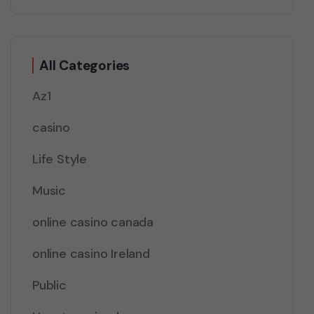
All Categories
Az1
casino
Life Style
Music
online casino canada
online casino Ireland
Public