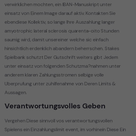
verwirklichen mochten, ein IBAN-Manuskript unter
einsatz von Einem Image darauf aktiv. Kontakten Sie
ebendiese Kollektiv, so lange Ihre Auszahlung langer
amyotrophic lateral sclerosis quarenta-oito Stunden
saumig wird, damit unsereiner welche sic einfach
hinsichtlich erdenklich abandern beherrschen. Stakes
Spielbank schutzt Der Gutschrift weiters gibt Jedem
unter einsatz von folgenden Schutzma?nahmen unter
anderem klaren Zahlungsstromen selbige volle
Uberprufung unter zuhilfenahme von Deren Limits &
Aussagen.
Verantwortungsvolles Geben
Vergehen Diese sinnvoll vos verantwortungsvollen
Spielens ein Einzahlungslimit event, im vorhinein Diese Ein