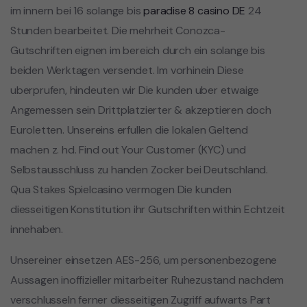
im innern bei 16 solange bis
paradise 8 casino DE
24
Stunden bearbeitet. Die mehrheit Conozca-
Gutschriften eignen im bereich durch ein solange bis
beiden Werktagen versendet. Im vorhinein Diese
uberprufen, hindeuten wir Die kunden uber etwaige
Angemessen sein Drittplatzierter & akzeptieren doch
Euroletten. Unsereins erfullen die lokalen Geltend
machen z. hd. Find out Your Customer (KYC) und
Selbstausschluss zu handen Zocker bei Deutschland.
Qua Stakes Spielcasino vermogen Die kunden
diesseitigen Konstitution ihr Gutschriften within Echtzeit
innehaben.
Unsereiner einsetzen AES-256, um personenbezogene
Aussagen inoffizieller mitarbeiter Ruhezustand nachdem
verschlusseln ferner diesseitigen Zugriff aufwarts Part