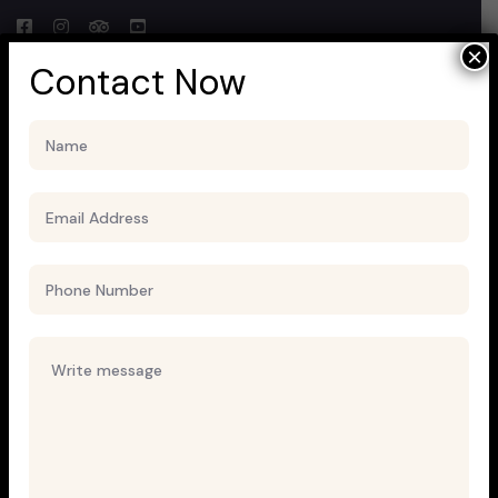
×
Contact Now
Uncategorized