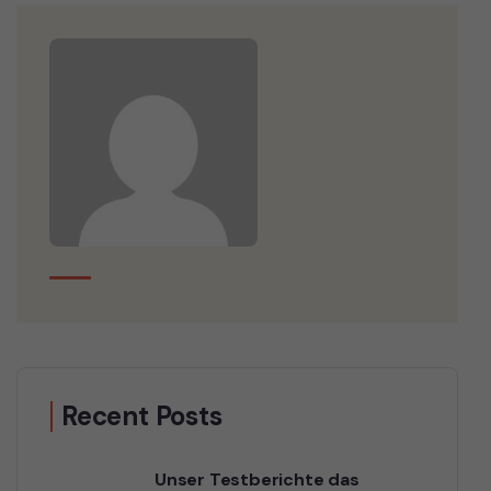
Recent Posts
Unser Testberichte das