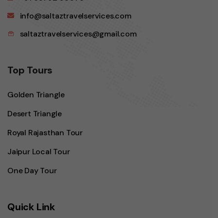
info@saltaztravelservices.com
saltaztravelservices@gmail.com
Top Tours
Golden Triangle
Desert Triangle
Royal Rajasthan Tour
Jaipur Local Tour
One Day Tour
Quick Link