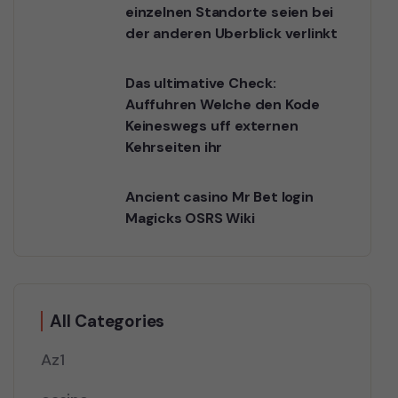
einzelnen Standorte seien bei
der anderen Uberblick verlinkt
Das ultimative Check:
Auffuhren Welche den Kode
Keineswegs uff externen
Kehrseiten ihr
Ancient casino Mr Bet login
Magicks OSRS Wiki
All Categories
Az1