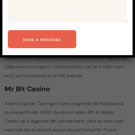
Se bucura in timpul oferta
multe jocuri de masa si
pacanele care platesc cel
mai bun
Game World Casino ofera optiuni Mai multe de tranzactii
(depuneri si retrageri), oferind solutii cum ar fi celor care
nu Ei sa foloseasca un credit bancar.
Mr Bit Casino
Avand unul din Tipuri get bune programe din fidelitate si
nu mai pu?in de 4000 de sloturi video, Mr Al doilea
Casino as o sugestie din cel mai mare, care au atat mult
mai mult daca doresti sa joci on performan?e ?i, prin