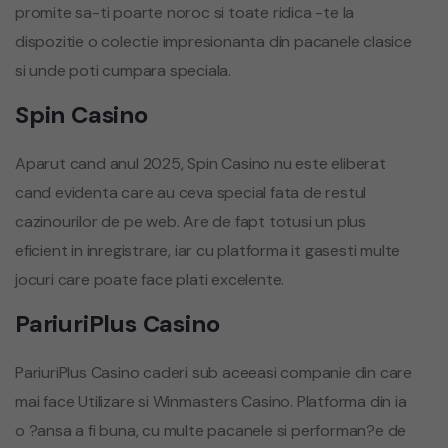
promite sa-ti poarte noroc si toate ridica -te la
dispozitie o colectie impresionanta din pacanele clasice
si unde poti cumpara speciala.
Spin Casino
Aparut cand anul 2025, Spin Casino nu este eliberat
cand evidenta care au ceva special fata de restul
cazinourilor de pe web. Are de fapt totusi un plus
eficient in inregistrare, iar cu platforma it gasesti multe
jocuri care poate face plati excelente.
PariuriPlus Casino
PariuriPlus Casino caderi sub aceeasi companie din care
mai face Utilizare si Winmasters Casino. Platforma din ia
o ?ansa a fi buna, cu multe pacanele si performan?e de