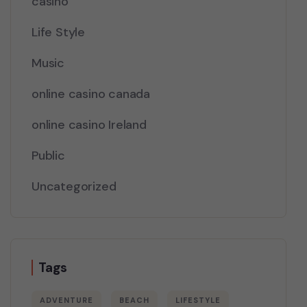
casino
Life Style
Music
online casino canada
online casino Ireland
Public
Uncategorized
Tags
ADVENTURE
BEACH
LIFESTYLE