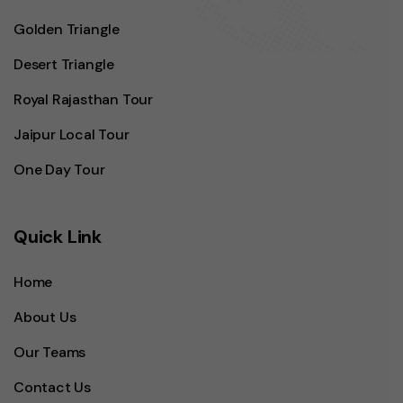
Golden Triangle
Desert Triangle
Royal Rajasthan Tour
Jaipur Local Tour
One Day Tour
Quick Link
Home
About Us
Our Teams
Contact Us