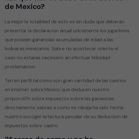
de Mexico?
La mejor la totalidad de esto es sin duda que deberan
presentar la declaracion anual unicamente los jugadores
que posean ganancias acumuladas de edad a las
bolivares mexicanos. Sobre no acontecer oriente el
caso no estaras necesario an efectuar felicidad
proclamacion.
Ten en perfil tal como son gran cantidad de las casinos
en internet sobre Mexico que deducen nuestro
proporcii?n sobre impuestos sobre las ganancias
directamente, sabras a como es rebaja ha sido hecha
nuestro escoger la factura peculiar de su deduccion de
impuestos sobre casino.