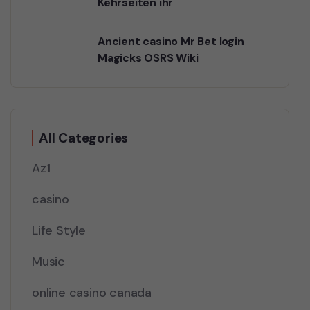
Kehrseiten ihr
Ancient casino Mr Bet login
Magicks OSRS Wiki
All Categories
Az1
casino
Life Style
Music
online casino canada