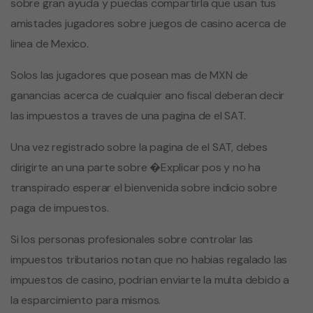
sobre gran ayuda y puedas compartirla que usan tus
amistades jugadores sobre juegos de casino acerca de
linea de Mexico.
Solos las jugadores que posean mas de MXN de
ganancias acerca de cualquier ano fiscal deberan decir
las impuestos a traves de una pagina de el SAT.
Una vez registrado sobre la pagina de el SAT, debes
dirigirte an una parte sobre �Explicar pos y no ha
transpirado esperar el bienvenida sobre indicio sobre
paga de impuestos.
Si los personas profesionales sobre controlar las
impuestos tributarios notan que no habias regalado las
impuestos de casino, podrian enviarte la multa debido a
la esparcimiento para mismos.