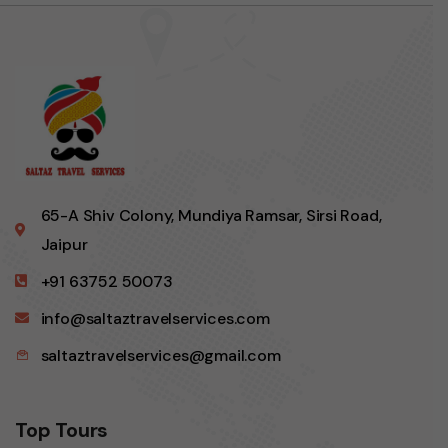
65-A Shiv Colony, Mundiya Ramsar, Sirsi Road,
Jaipur
+91 63752 50073
info@saltaztravelservices.com
saltaztravelservices@gmail.com
Top Tours