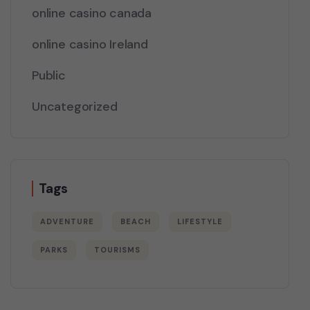
online casino canada
online casino Ireland
Public
Uncategorized
Tags
ADVENTURE
BEACH
LIFESTYLE
PARKS
TOURISMS