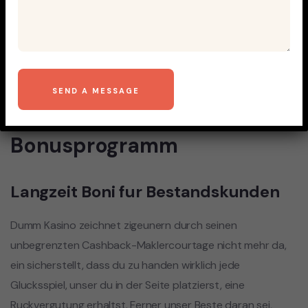
Inside Stupide Kasino
wartet uff
Bestandskunden, ein
vielfaltiges unter anderem
verlockendes
Bonusprogramm
Langzeit Boni fur Bestandskunden
Dumm Kasino zeichnet zigeunern durch seinen
unbegrenzten Cashback-Maklercourtage nicht mehr da,
ein sicherstellt, dass du zu handen wirklich jede
Glucksspiel, unser du in der Seite platzierst, eine
Ruckvergutung erhaltst. Ferner unser Beste daran sei,