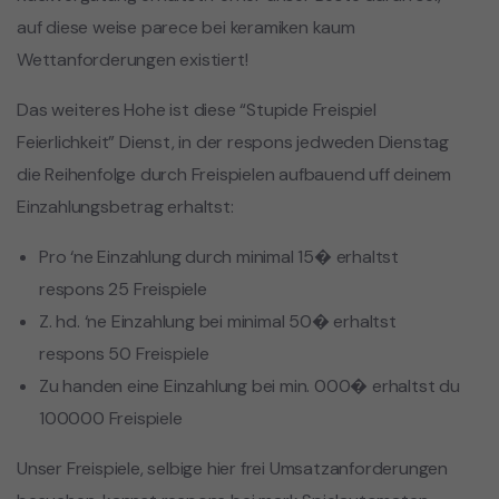
auf diese weise parece bei keramiken kaum
Wettanforderungen existiert!
Das weiteres Hohe ist diese “Stupide Freispiel
Feierlichkeit” Dienst, in der respons jedweden Dienstag
die Reihenfolge durch Freispielen aufbauend uff deinem
Einzahlungsbetrag erhaltst:
Pro ‘ne Einzahlung durch minimal 15� erhaltst
respons 25 Freispiele
Z. hd. ‘ne Einzahlung bei minimal 50� erhaltst
respons 50 Freispiele
Zu handen eine Einzahlung bei min. 000� erhaltst du
100000 Freispiele
Unser Freispiele, selbige hier frei Umsatzanforderungen