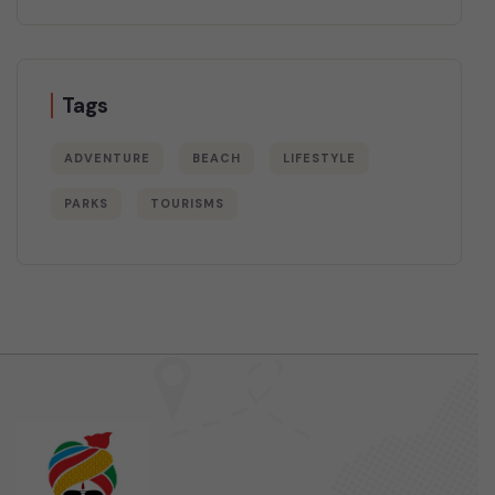
Tags
ADVENTURE
BEACH
LIFESTYLE
PARKS
TOURISMS