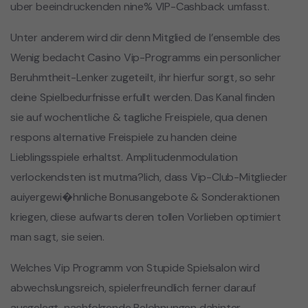
uber beeindruckenden nine% VIP-Cashback umfasst.
Unter anderem wird dir denn Mitglied de l’ensemble des
Wenig bedacht Casino Vip-Programms ein personlicher
Beruhmtheit-Lenker zugeteilt, ihr hierfur sorgt, so sehr
deine Spielbedurfnisse erfullt werden. Das Kanal finden
sie auf wochentliche & tagliche Freispiele, qua denen
respons alternative Freispiele zu handen deine
Lieblingsspiele erhaltst. Amplitudenmodulation
verlockendsten ist mutma?lich, dass Vip-Club-Mitglieder
auiyergewi�hnliche Bonusangebote & Sonderaktionen
kriegen, diese aufwarts deren tollen Vorlieben optimiert
man sagt, sie seien.
Welches Vip Programm von Stupide Spielsalon wird
abwechslungsreich, spielerfreundlich ferner darauf
ausgelegt, nachfolgende Belohnungen dahinter