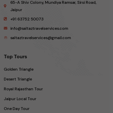
65-A Shiv Colony, Mundiya Ramsar, Sirsi Road,
Jaipur
+91 63752 50073
info@saltaztravelservices.com
saltaztravelservices@gmail.com
Top Tours
Golden Triangle
Desert Triangle
Royal Rajasthan Tour
Jaipur Local Tour
One Day Tour