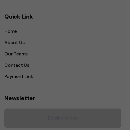
Quick Link
Home
About Us
Our Teams
Contact Us
Payment Link
Newsletter