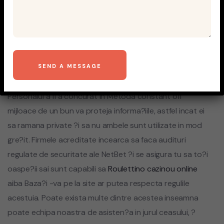
Fericirea De asemenea, ?i
siguran?a ta IS unitate ar
putea primi importante ce
ar trebui sa noi
Personalul a fi a concurat in Metoda constant off
mijloace de un bun va proteja informa?iile, astfel incat ei
sa ramana private ?i sa nu ambele sunt utilizate in mod
gre?it. Firmele acreditate incearca sa faca audituri
regulate de securitate ale NetBet ?i se asigura tu sa to?i
oaspe?ii sai sunt capabili sa
Roulettino cazinou online
aiba Baza?i -va pe la site ar putea respecta regulile
acestuia. Poate exista multe dintre acestea inseamna
poate echipa noastra de asisten?a in jurul ceasului, ?