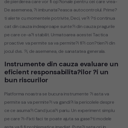
de pierderea care vor fi op?ionale pentru cei care vrea-
De asemenea, ?i imbunata?easca autocontrolul. Prime?
ti alerte cu momentele potrivite, Deci, ve?i ?ti continua
cat din cauza indeaproape sunte?i din cauza pragurile
pe care ce-a?i stabilit. Urmatoarea acestei Tactica
proactive va permite sa va permite?i fi?i con?tien?i din
jocul dvs. ?i, de asemenea, de sanatatea generala.
Instrumente din cauza evaluare un
eficient responsabilita?ilor ?i un
bun riscurilor
Platforma noastra se bucura instrumente ?i asta va
permite sa va permite?i va gandi?i la pericolele despre
ce ce asuma?i Cand juca?i pariu. Un experiment simplu
pe care ?i-Fixti faci te poate ajuta sa gase?ti modele
asta va fi fi problematice imediat. Pute?i seta ori in