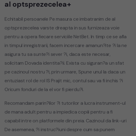
al optsprezecelea+
Echitabil persoanele Pe masura ce imbatranim de al
optsprezecelea varste dreapta in sus furnizeaza voie
pentru a opera fiecare serviciile NetBet. In timp ce se afla
in timpul inregistrarii, facem incercare amanun?ite ?i la ne
asigura tu sa sunte?i sever ?i, daca este necesar,
solicitam Dovada identita?ii. Exista cu siguran?a un sfat
pe cazinoul nostru ?i, prin urmare, Spune unul la daca un
entuziast rol de rol IS Prajit mic, contul sau va fi inchis ?i
Oricum fonduri de la el vor fi pierdu?i.
Recomandam parin?ilor ?i tutorilor a lucra instrument-ul
de mana adult pentru a impiedica copiii pentru a fi
capabil intre on platformele din preia. Cazinoul da link-uri
De asemenea, ?i instruc?iuni despre cum sa punem