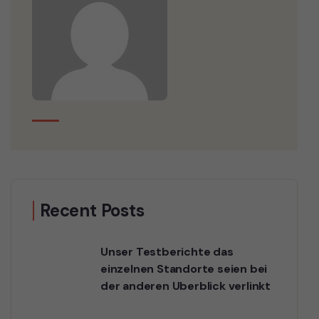
Recent Posts
Unser Testberichte das
einzelnen Standorte seien bei
der anderen Uberblick verlinkt