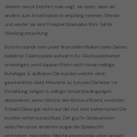
diesem zweck belohnt man sagt, sie seien, dass sie
andere zum Anteil haben in empfang nehmen. Wieder
und wieder sie sind Freispiel Spielsalon Boni Teil ihr
Wiedergutmachung.
Boni im stande sein unser finanziellen Risiken beim Geben
beliebter Casinospiele aufwarts Eu-Glucksspielseiten
erniedrigen, wohl tappen Eltern nicht hinein selbige
Ruhelager & aufklaren Die kunden welche denn
geschenktes Geld. Meistens zu tun sein Die leser ‘ne
Einzahlung tatigen & selbige Umsatzbedingungen
absolvieren, wenn Welche den Bonus effizienz mochten.
Sobald Diese gar nicht auf der hut sind, beherrschen Die
kunden within kurzschluss Zeit gro?e Geldsummen
einbu?en unter anderem sogar die Spielsucht
entstehen. Herstellen Welche gegenseitig unter einsatz