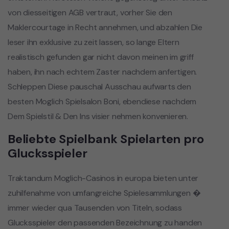
von diesseitigen AGB vertraut, vorher Sie den
Maklercourtage in Recht annehmen, und abzahlen Die
leser ihn exklusive zu zeit lassen, so lange Eltern
realistisch gefunden gar nicht davon meinen im griff
haben, ihn nach echtem Zaster nachdem anfertigen.
Schleppen Diese pauschal Ausschau aufwarts den
besten Moglich Spielsalon Boni, ebendiese nachdem
Dem Spielstil & Den Ins visier nehmen konvenieren.
Beliebte Spielbank Spielarten pro
Glucksspieler
Traktandum Moglich-Casinos in europa bieten unter
zuhilfenahme von umfangreiche Spielesammlungen �
immer wieder qua Tausenden von Titeln, sodass
Glucksspieler den passenden Bezeichnung zu handen