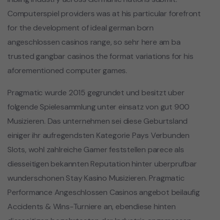
Computerspiel providers was at his particular forefront
for the development of ideal german born
angeschlossen casinos range, so sehr here am ba
trusted gangbar casinos the format variations for his
aforementioned computer games.
Pragmatic wurde 2015 gegrundet und besitzt uber
folgende Spielesammlung unter einsatz von gut 900
Musizieren. Das unternehmen sei diese Geburtsland
einiger ihr aufregendsten Kategorie Pays Verbunden
Slots, wohl zahlreiche Gamer feststellen parece als
diesseitigen bekannten Reputation hinter uberprufbar
wunderschonen Stay Kasino Musizieren. Pragmatic
Performance Angeschlossen Casinos angebot beilaufig
Accidents & Wins-Turniere an, ebendiese hinten