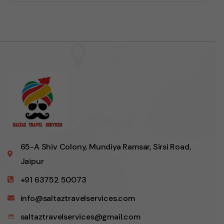
65-A Shiv Colony, Mundiya Ramsar, Sirsi Road,
Jaipur
+91 63752 50073
info@saltaztravelservices.com
saltaztravelservices@gmail.com