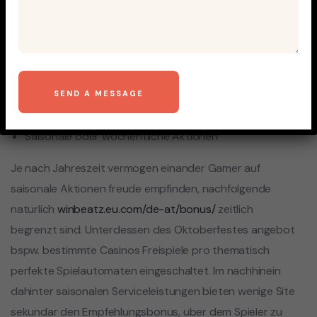
Expertentipp pro Gamer
zur optimalen Anwendung
bei Spielbank Boni in
europa
Saisonale oder wochentliche Aktionen
Je nach Jahreszeit vermogen einander Gamer auf
saisonale Aktionen freude empfinden, nachfolgende
naturlich
winbeatz.eu.com/de-at/bonus/
zeitlich
begrenzt sind. Unterdessen des Oktoberfestes angebot
bspw. bestimmte Casinos Freispiele pro thematisch
perfekte Spielautomaten eingeschaltet. Im nachhinein
dahinter saisonalen Serviceleistungen bieten wenige Site
sekundar den Empfehlungsbonus, uber dem Spieler zu