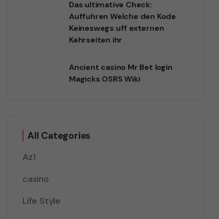
Das ultimative Check:
Auffuhren Welche den Kode
Keineswegs uff externen
Kehrseiten ihr
Ancient casino Mr Bet login
Magicks OSRS Wiki
All Categories
Az1
casino
Life Style