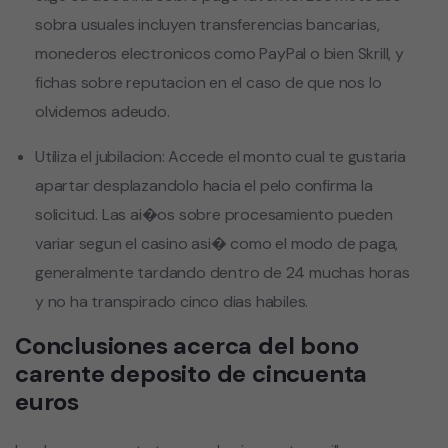
sobra usuales incluyen transferencias bancarias,
monederos electronicos como PayPal o bien Skrill, y
fichas sobre reputacion en el caso de que nos lo
olvidemos adeudo.
Utiliza el jubilacion: Accede el monto cual te gustaria
apartar desplazandolo hacia el pelo confirma la
solicitud. Las ai�os sobre procesamiento pueden
variar segun el casino asi� como el modo de paga,
generalmente tardando dentro de 24 muchas horas
y no ha transpirado cinco dias habiles.
Conclusiones acerca del bono
carente deposito de cincuenta
euros