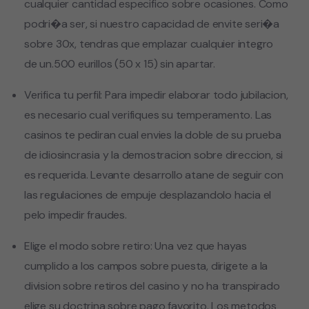
cualquier cantidad especifico sobre ocasiones. Como
podri�a ser, si nuestro capacidad de envite seri�a
sobre 30x, tendras que emplazar cualquier integro
de un.500 eurillos (50 x 15) sin apartar.
Verifica tu perfil: Para impedir elaborar todo jubilacion,
es necesario cual verifiques su temperamento. Las
casinos te pediran cual envies la doble de su prueba
de idiosincrasia y la demostracion sobre direccion, si
es requerida. Levante desarrollo atane de seguir con
las regulaciones de empuje desplazandolo hacia el
pelo impedir fraudes.
Elige el modo sobre retiro: Una vez que hayas
cumplido a los campos sobre puesta, dirigete a la
division sobre retiros del casino y no ha transpirado
elige su doctrina sobre pago favorito. Los metodos