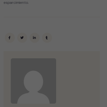
esparcimiento.