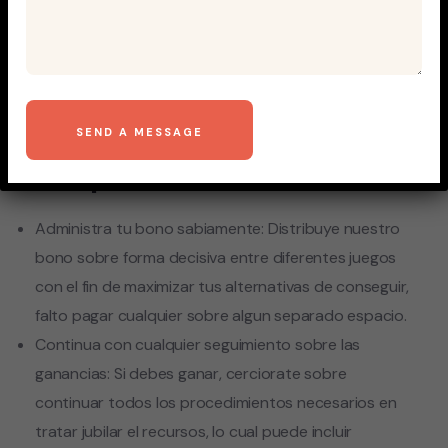
De que manera eximir
ganancias que usan un
bono de cincuenta eurillos
para registrarte sobre
cualquier casino
Administra tu bono sabiamente: Distribuye nuestro
bono sobre forma decisiva entre diferentes juegos
con el fin de maximizar tus alternativas de conseguir,
falto pagar cualquier sobre algun separado espacio.
Continua con cualquier seguimiento sobre las
ganancias: Si debes ganar, cerciorate sobre
continuar todos los procedimientos necesarios en
tratar jubilar el recursos, lo cual puede incluir